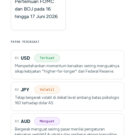
Pertemuan FOMC
dan BOJ pada 16
hingga 17 Juni 2026
PAPAN PERINGKAT
USD
01
Terkuat
Mempertahankan momentum kenaikan seiring menguatnya
sikap kebijakan *higher-for-longer* dari Federal Reserve.
JPY
02
Volatil
Tetap bergerak volatil di dekat level ambang batas psikologis
160 terhadap dolar AS.
AUD
03
Menguat
Bergerak menguat seiring pasar menilai pengaturan
kebijakan restriktif Australia dan resiliensi ekspor komoditas.