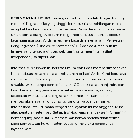
PERINGATAN RISIKO:
Trading derivatif dan produk dengan leverage
memiliki tingkat risiko yang tinggi, termasuk risiko kehilangan modal
yang bahkan bisa melebihi investasi awal Anda. Produk ini tidak sesuai
untuk semua orang. Sebelum mengambil keputusan terkait produk
keuangan apa pun, Anda harus membaca dan memahami Pernyataan
Pengungkapan (Disclosure Statement/DS) dan dokumen hukum
lainnya yang tersedia di situs web kami, serta meminta nasihat
independen jika diperlukan.
Informasi di situs web ini bersifat umum dan tidak mempertimbangkan
tujuan, situasi keuangan, atau kebutuhan pribadi Anda. Kami berupaya
memberikan informasi yang akurat, namun informasi dapat berubah
sewaktu-waktu tanpa pemberitahuan. GO tidak dapat menjamin, dan
tidak bertanggung jawab secara hukum atas relevansi, akurasi,
ketepatan waktu, atau kelengkapan informasi ini. Kami tidak
menyediakan layanan di yurisdiksi yang terikat dengan sanksi
internasional atau di mana penyediaan layanan ini melanggar hukum
atau peraturan setempat. Setiap individu yang mengakses informasi ini
bertanggung jawab untuk memastikan bahwa mereka tidak terikat
pada pembatasan hukum setempat yang melarang penggunaan
layanan kami.