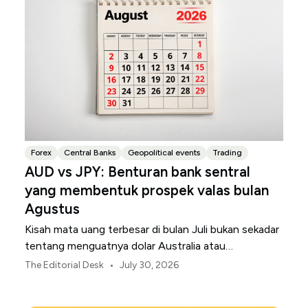
Forex
Central Banks
Geopolitical events
Trading
AUD vs JPY: Benturan bank sentral
yang membentuk prospek valas bulan
Agustus
Kisah mata uang terbesar di bulan Juli bukan sekadar
tentang menguatnya dolar Australia atau
melemahnya yen Jepang.
•
The Editorial Desk
July 30, 2026