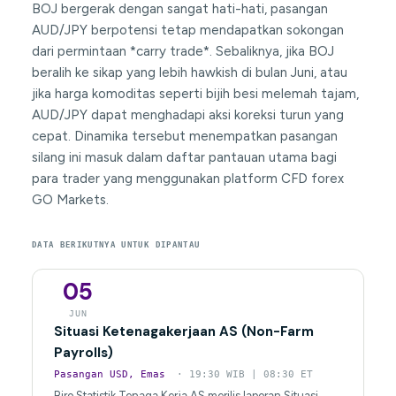
BOJ bergerak dengan sangat hati-hati, pasangan
AUD/JPY berpotensi tetap mendapatkan sokongan
dari permintaan *carry trade*. Sebaliknya, jika BOJ
beralih ke sikap yang lebih hawkish di bulan Juni, atau
jika harga komoditas seperti bijih besi melemah tajam,
AUD/JPY dapat menghadapi aksi koreksi turun yang
cepat. Dinamika tersebut menempatkan pasangan
silang ini masuk dalam daftar pantauan utama bagi
para trader yang menggunakan platform CFD forex
GO Markets.
DATA BERIKUTNYA UNTUK DIPANTAU
05
JUN
Situasi Ketenagakerjaan AS (Non-Farm
Payrolls)
Pasangan USD, Emas
· 19:30 WIB | 08:30 ET
Biro Statistik Tenaga Kerja AS merilis laporan Situasi