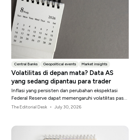
Central Banks
Geopolitical events
Market insights
Volatilitas di depan mata? Data AS
yang sedang dipantau para trader
Inflasi yang persisten dan perubahan ekspektasi
Federal Reserve dapat memengaruhi volatilitas pasar
AS sepanjang bulan Agustus.
•
The Editorial Desk
July 30, 2026