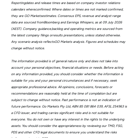
Reportingdates and release times are based on company investor relations
calendars whereconfirmed. Where dates or times are not marked confirmed,
they are GO Marketsestimates. Consensus EPS, revenue and analyst-range
data are sourced fromBloomberg and Earnings Whispers, as at 09 July 2026
(AEST). Company guidance,backlog and operating metrics are sourced from
the latest company filings orresults presentations, unless stated otherwise.
Any scenario analysis reflectsGO Markets analysis. Figures and schedules may
change without notice.
The information provided is of general nature only and does not take into
account your personal objectives, financial situations or needs. Before acting
on any information provided, you should consider whether the information is
suitable for you and your personal circumstances and if necessary, seek
appropriate professional advice. All opinions, conclusions, forecasts or
recommendations are reasonably held at the time of compilation but are
subject to change without notice. Past performance is not an indication of
future performance. Go Markets Pty Ltd, ABN 85 081 864 039, AFSL 254963 is
a CFD issuer, and trading carries significant risks and is not suitable for
everyone. You do not own or have any interest in the rights to the underlying
assets. You should consider the appropriateness by reviewing our TMD, FSG,
PDS and other CFD legal documents to ensure you understand the risks