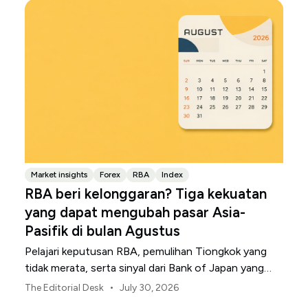
Market insights
Forex
RBA
Index
RBA beri kelonggaran? Tiga kekuatan
yang dapat mengubah pasar Asia-
Pasifik di bulan Agustus
Pelajari keputusan RBA, pemulihan Tiongkok yang
tidak merata, serta sinyal dari Bank of Japan yang
membentuk pasar, mata uang, dan risiko regional
•
The Editorial Desk
July 30, 2026
Asia-Pasifik pada Agustus 2026.