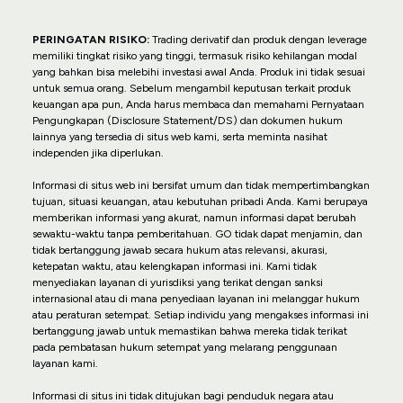
PERINGATAN RISIKO:
Trading derivatif dan produk dengan leverage
memiliki tingkat risiko yang tinggi, termasuk risiko kehilangan modal
yang bahkan bisa melebihi investasi awal Anda. Produk ini tidak sesuai
untuk semua orang. Sebelum mengambil keputusan terkait produk
keuangan apa pun, Anda harus membaca dan memahami Pernyataan
Pengungkapan (Disclosure Statement/DS) dan dokumen hukum
lainnya yang tersedia di situs web kami, serta meminta nasihat
independen jika diperlukan.
Informasi di situs web ini bersifat umum dan tidak mempertimbangkan
tujuan, situasi keuangan, atau kebutuhan pribadi Anda. Kami berupaya
memberikan informasi yang akurat, namun informasi dapat berubah
sewaktu-waktu tanpa pemberitahuan. GO tidak dapat menjamin, dan
tidak bertanggung jawab secara hukum atas relevansi, akurasi,
ketepatan waktu, atau kelengkapan informasi ini. Kami tidak
menyediakan layanan di yurisdiksi yang terikat dengan sanksi
internasional atau di mana penyediaan layanan ini melanggar hukum
atau peraturan setempat. Setiap individu yang mengakses informasi ini
bertanggung jawab untuk memastikan bahwa mereka tidak terikat
pada pembatasan hukum setempat yang melarang penggunaan
layanan kami.
Informasi di situs ini tidak ditujukan bagi penduduk negara atau