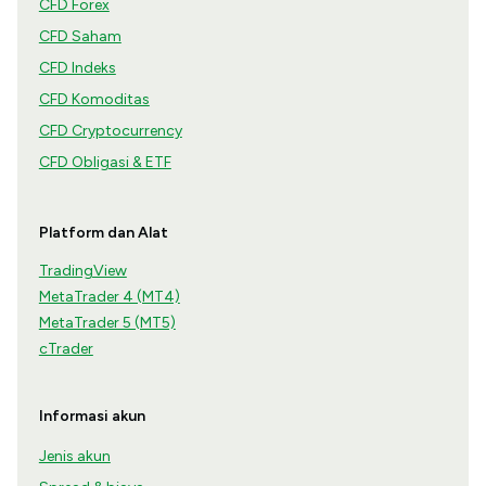
CFD Forex
CFD Saham
CFD Indeks
CFD Komoditas
CFD Cryptocurrency
CFD Obligasi & ETF
Platform dan Alat
TradingView
MetaTrader 4 (MT4)
MetaTrader 5 (MT5)
cTrader
Informasi akun
Jenis akun