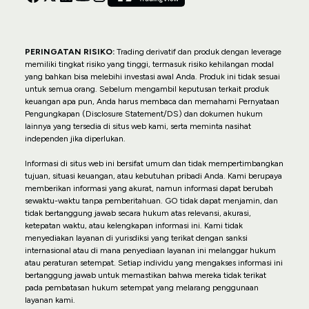
PERINGATAN RISIKO:
Trading derivatif dan produk dengan leverage
memiliki tingkat risiko yang tinggi, termasuk risiko kehilangan modal
yang bahkan bisa melebihi investasi awal Anda. Produk ini tidak sesuai
untuk semua orang. Sebelum mengambil keputusan terkait produk
keuangan apa pun, Anda harus membaca dan memahami Pernyataan
Pengungkapan (Disclosure Statement/DS) dan dokumen hukum
lainnya yang tersedia di situs web kami, serta meminta nasihat
independen jika diperlukan.
Informasi di situs web ini bersifat umum dan tidak mempertimbangkan
tujuan, situasi keuangan, atau kebutuhan pribadi Anda. Kami berupaya
memberikan informasi yang akurat, namun informasi dapat berubah
sewaktu-waktu tanpa pemberitahuan. GO tidak dapat menjamin, dan
tidak bertanggung jawab secara hukum atas relevansi, akurasi,
ketepatan waktu, atau kelengkapan informasi ini. Kami tidak
menyediakan layanan di yurisdiksi yang terikat dengan sanksi
internasional atau di mana penyediaan layanan ini melanggar hukum
atau peraturan setempat. Setiap individu yang mengakses informasi ini
bertanggung jawab untuk memastikan bahwa mereka tidak terikat
pada pembatasan hukum setempat yang melarang penggunaan
layanan kami.