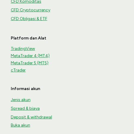
CFD Komoditas
CFD Cryptocurrency
CFD Obligasi & ETF
Platform dan Alat
TradingView
MetaTrader 4 (MT4)
MetaTrader 5 (MT5)
cTrader
Informasi akun
Jenis akun
Spread & biaya
Deposit & withdrawal
Buka akun