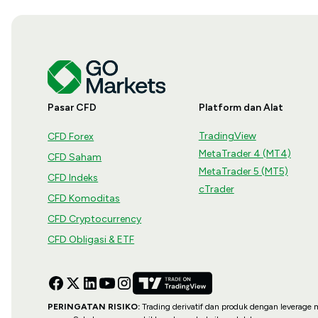
Pasar CFD
Platform dan Alat
TradingView
CFD Forex
MetaTrader 4 (MT4)
CFD Saham
MetaTrader 5 (MT5)
CFD Indeks
cTrader
CFD Komoditas
CFD Cryptocurrency
CFD Obligasi & ETF
PERINGATAN RISIKO:
Trading derivatif dan produk dengan leverage me