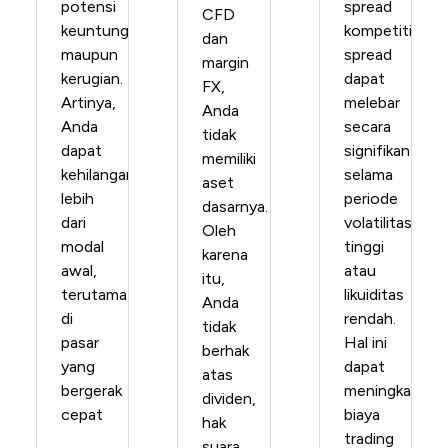
potensi
spread
CFD
keuntungan
kompetitif,
dan
maupun
spread
margin
kerugian.
dapat
FX,
Artinya,
melebar
Anda
Anda
secara
tidak
dapat
signifikan
memiliki
kehilangan
selama
aset
lebih
periode
dasarnya.
dari
volatilitas
Oleh
modal
tinggi
karena
awal,
atau
itu,
terutama
likuiditas
Anda
di
rendah.
tidak
pasar
Hal ini
berhak
yang
dapat
atas
bergerak
meningkatkan
dividen,
cepat
biaya
hak
trading
suara,