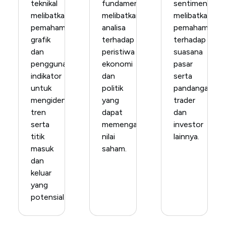
teknikal
fundamental
sentimen
melibatkan
melibatkan
melibatkan
pemahaman
analisa
pemahaman
grafik
terhadap
terhadap
dan
peristiwa
suasana
penggunaan
ekonomi
pasar
indikator
dan
serta
untuk
politik
pandangan
mengidentifikasi
yang
trader
tren
dapat
dan
serta
memengaruhi
investor
titik
nilai
lainnya.
masuk
saham.
dan
keluar
yang
potensial.