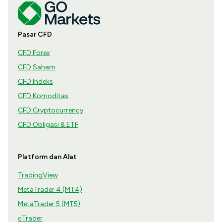
Pasar CFD
CFD Forex
CFD Saham
CFD Indeks
CFD Komoditas
CFD Cryptocurrency
CFD Obligasi & ETF
Platform dan Alat
TradingView
MetaTrader 4 (MT4)
MetaTrader 5 (MT5)
cTrader