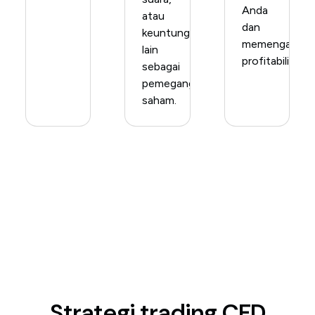
Anda
atau
dan
keuntungan
memengaruhi
lain
profitabilitas.
sebagai
pemegang
saham.
Strategi trading CFD