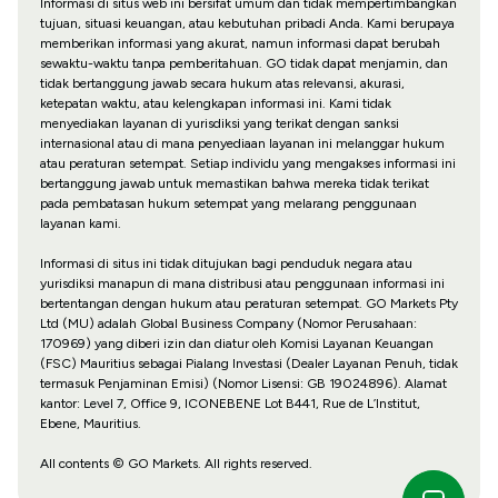
Informasi di situs web ini bersifat umum dan tidak mempertimbangkan
tujuan, situasi keuangan, atau kebutuhan pribadi Anda. Kami berupaya
memberikan informasi yang akurat, namun informasi dapat berubah
sewaktu-waktu tanpa pemberitahuan. GO tidak dapat menjamin, dan
tidak bertanggung jawab secara hukum atas relevansi, akurasi,
ketepatan waktu, atau kelengkapan informasi ini. Kami tidak
menyediakan layanan di yurisdiksi yang terikat dengan sanksi
internasional atau di mana penyediaan layanan ini melanggar hukum
atau peraturan setempat. Setiap individu yang mengakses informasi ini
bertanggung jawab untuk memastikan bahwa mereka tidak terikat
pada pembatasan hukum setempat yang melarang penggunaan
layanan kami.
Informasi di situs ini tidak ditujukan bagi penduduk negara atau
yurisdiksi manapun di mana distribusi atau penggunaan informasi ini
bertentangan dengan hukum atau peraturan setempat. GO Markets Pty
Ltd (MU) adalah Global Business Company (Nomor Perusahaan:
170969) yang diberi izin dan diatur oleh Komisi Layanan Keuangan
(FSC) Mauritius sebagai Pialang Investasi (Dealer Layanan Penuh, tidak
termasuk Penjaminan Emisi) (Nomor Lisensi: GB 19024896). Alamat
kantor: Level 7, Office 9, ICONEBENE Lot B441, Rue de L’Institut,
Ebene, Mauritius.
All contents © GO Markets. All rights reserved.