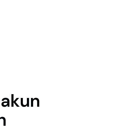
akun
h