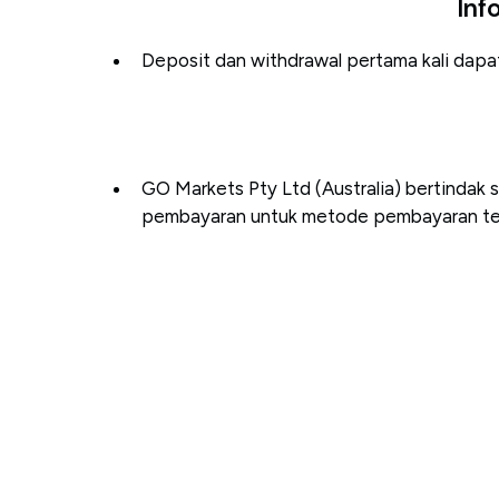
Inf
Deposit dan withdrawal pertama kali dapat
GO Markets Pty Ltd (Australia) bertindak
pembayaran untuk metode pembayaran te