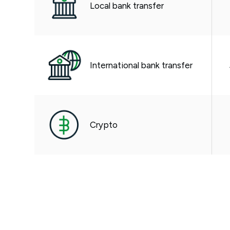
Local bank transfer
International bank transfer
Crypto