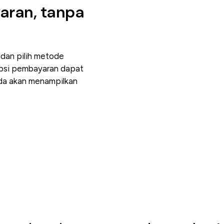
ran, tanpa
 dan pilih metode
opsi pembayaran dapat
nda akan menampilkan