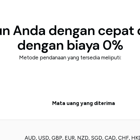
un Anda dengan cepat
dengan biaya 0%
Metode pendanaan yang tersedia meliputi:
Mata uang yang diterima
AUD, USD, GBP, EUR, NZD, SGD, CAD, CHF, HK