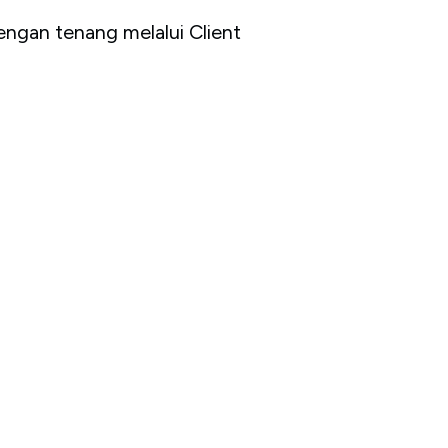
ngan tenang melalui Client