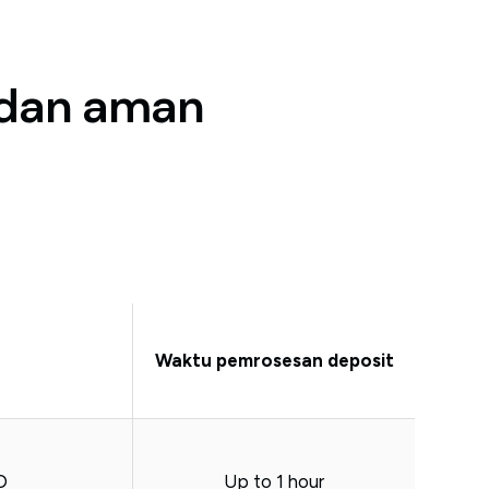
 dan aman
Waktu pemrosesan deposit
D
Up to 1 hour