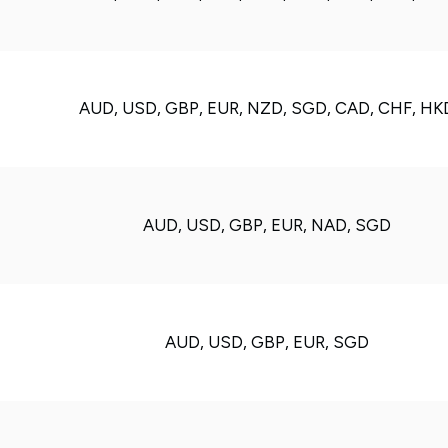
AUD, USD, GBP, EUR, NZD, SGD, CAD, CHF, HK
AUD, USD, GBP, EUR, NAD, SGD
AUD, USD, GBP, EUR, SGD