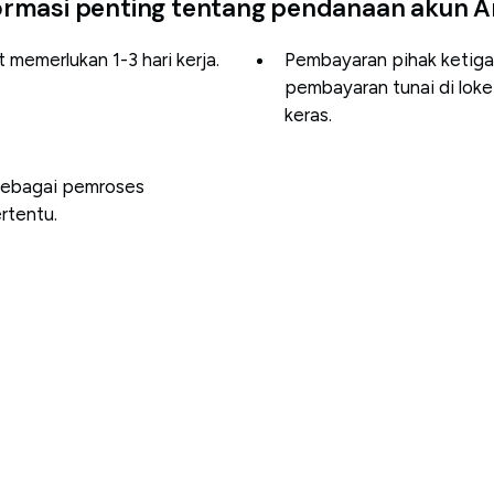
ormasi penting tentang pendanaan akun 
 memerlukan 1-3 hari kerja.
Pembayaran pihak ketiga
pembayaran tunai di loke
keras.
 sebagai pemroses
rtentu.