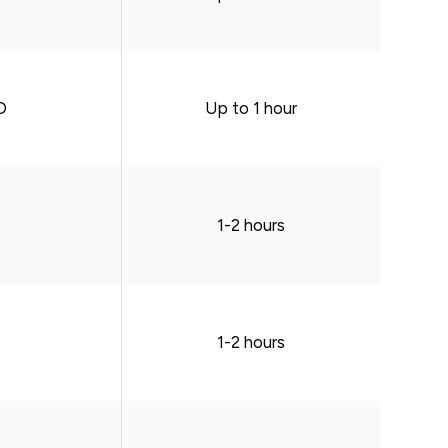
D
Up to 1 hour
1-2 hours
1-2 hours