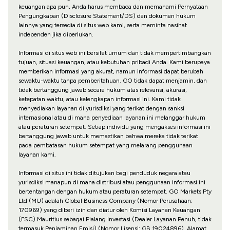
keuangan apa pun, Anda harus membaca dan memahami Pernyataan
Pengungkapan (Disclosure Statement/DS) dan dokumen hukum
lainnya yang tersedia di situs web kami, serta meminta nasihat
independen jika diperlukan.
Informasi di situs web ini bersifat umum dan tidak mempertimbangkan
tujuan, situasi keuangan, atau kebutuhan pribadi Anda. Kami berupaya
memberikan informasi yang akurat, namun informasi dapat berubah
sewaktu-waktu tanpa pemberitahuan. GO tidak dapat menjamin, dan
tidak bertanggung jawab secara hukum atas relevansi, akurasi,
ketepatan waktu, atau kelengkapan informasi ini. Kami tidak
menyediakan layanan di yurisdiksi yang terikat dengan sanksi
internasional atau di mana penyediaan layanan ini melanggar hukum
atau peraturan setempat. Setiap individu yang mengakses informasi ini
bertanggung jawab untuk memastikan bahwa mereka tidak terikat
pada pembatasan hukum setempat yang melarang penggunaan
layanan kami.
Informasi di situs ini tidak ditujukan bagi penduduk negara atau
yurisdiksi manapun di mana distribusi atau penggunaan informasi ini
bertentangan dengan hukum atau peraturan setempat. GO Markets Pty
Ltd (MU) adalah Global Business Company (Nomor Perusahaan:
170969) yang diberi izin dan diatur oleh Komisi Layanan Keuangan
(FSC) Mauritius sebagai Pialang Investasi (Dealer Layanan Penuh, tidak
termasuk Penjaminan Emisi) (Nomor Lisensi: GB 19024896). Alamat