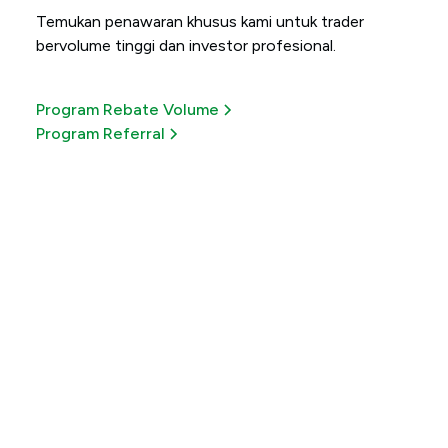
Temukan penawaran khusus kami untuk trader
bervolume tinggi dan investor profesional.
Program Rebate Volume
Program Referral
Dapatkan lebih banyak
dari setiap trade
Jelajahi penawaran spesial kami yang tersedia untuk
waktu terbatas