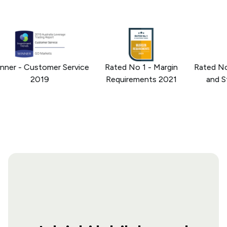
er - Customer Service
Rated No 1 - Margin
Rated No 1 
2019
Requirements 2021
and Str