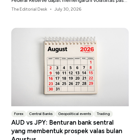
Federal Reserve dapat memengaruhi volatilitas pasar
AS sepanjang bulan Agustus.
•
The Editorial Desk
July 30, 2026
Forex
Central Banks
Geopolitical events
Trading
AUD vs JPY: Benturan bank sentral
yang membentuk prospek valas bulan
Agustus