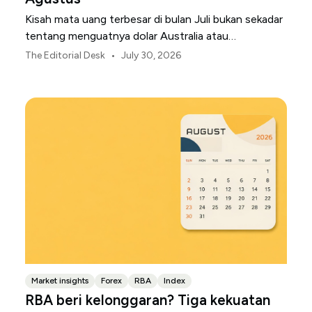
Kisah mata uang terbesar di bulan Juli bukan sekadar
tentang menguatnya dolar Australia atau
melemahnya yen Jepang.
•
The Editorial Desk
July 30, 2026
Market insights
Forex
RBA
Index
RBA beri kelonggaran? Tiga kekuatan