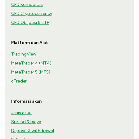
CFD Komoditas
CFD Cryptocurrency
CFD Obligasi & ETF
Platform dan Alat
TradingView
MetaTrader 4 (MT4)
MetaTrader 5 (MT5)
cTrader
Informasi akun
Jenis akun
Spread & biaya
Deposit & withdrawal