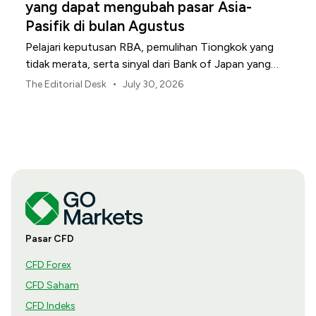
yang dapat mengubah pasar Asia-
Pasifik di bulan Agustus
Pelajari keputusan RBA, pemulihan Tiongkok yang
tidak merata, serta sinyal dari Bank of Japan yang
membentuk pasar, mata uang, dan risiko regional
•
The Editorial Desk
July 30, 2026
Asia-Pasifik pada Agustus 2026.
Pasar CFD
CFD Forex
CFD Saham
CFD Indeks