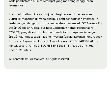
pada pembatasan hukum setempat yang melarang penggunaan
layanan kami.
Informasi di situs ini tidak ditujukan bagi penduduk negara atau
yurisdiksi manapun di mana distribusi atau penggunaan informasi ini
bertentangan dengan hukum atau peraturan setempat. GO Markets Pty
Ltd (MU) adalah Global Business Company (Nomor Perusahaan:
170969) yang diberi izin dan diatur oleh Komisi Layanan Keuangan
(FSC) Mauritius sebagai Pialang Investasi (Dealer Layanan Penuh, tidak
termasuk Penjaminan Emisi) (Nomor Lisensi: GB 19024896). Alamat
kantor: Level 7, Office 9, ICONEBENE Lot B441, Rue de L’Institut,
Ebene, Mauritius.
All contents © GO Markets. All rights reserved.