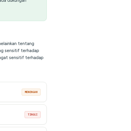
pada dukungan
melainkan tentang
ng sensitif terhadap
angat sensitif terhadap
MENENGAH
TINGGI