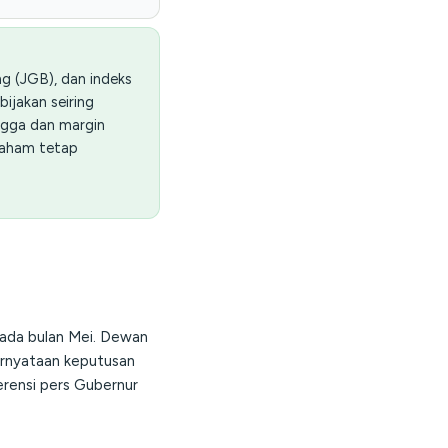
ng (JGB), dan indeks
ijakan seiring
ngga dan margin
saham tetap
 pada bulan Mei. Dewan
ernyataan keputusan
erensi pers Gubernur