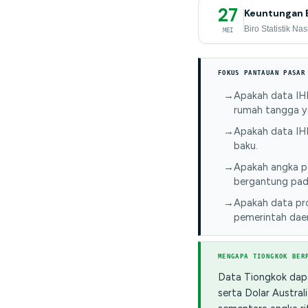
27
Keuntungan E
Biro Statistik Nas
MEI
FOKUS PANTAUAN PASAR
Apakah data IHK
rumah tangga ya
Apakah data IHP
baku.
Apakah angka pe
bergantung pada
Apakah data pr
pemerintah dae
MENGAPA TIONGKOK BER
Data Tiongkok dapa
serta Dolar Austra