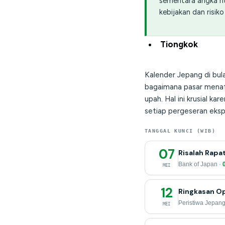
sementara angka ri
kebijakan dan risi
Tiongkok
Kalender Jepang di bul
bagaimana pasar menafsi
upah. Hal ini krusial k
setiap pergeseran ekspe
TANGGAL KUNCI (WIB)
07
Risalah Rapa
Bank of Japan ·
MEI
12
Ringkasan Op
Peristiwa Jepang 
MEI