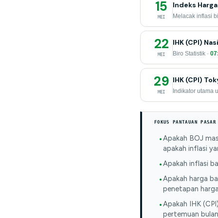
15
Indeks Harga
Melacak inflasi b
MEI
22
IHK (CPI) Nas
Biro Statistik ·
07
MEI
29
IHK (CPI) Tok
Indikator utama u
MEI
FOKUS PANTAUAN PASAR
Apakah BOJ masih
apakah inflasi 
Apakah inflasi b
Apakah harga ba
penetapan harga
Apakah IHK (CPI
pertemuan bulan 