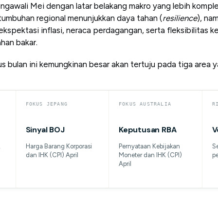
engawali Mei dengan latar belakang makro yang lebih kompl
tumbuhan regional menunjukkan daya tahan (
resilience
), na
ekspektasi inflasi, neraca perdagangan, serta fleksibilitas k
han bakar.
us bulan ini kemungkinan besar akan tertuju pada tiga area y
FOKUS JEPANG
FOKUS AUSTRALIA
R
Sinyal BOJ
Keputusan RBA
V
,
Harga Barang Korporasi
Pernyataan Kebijakan
Se
dan IHK (CPI) April
Moneter dan IHK (CPI)
p
April