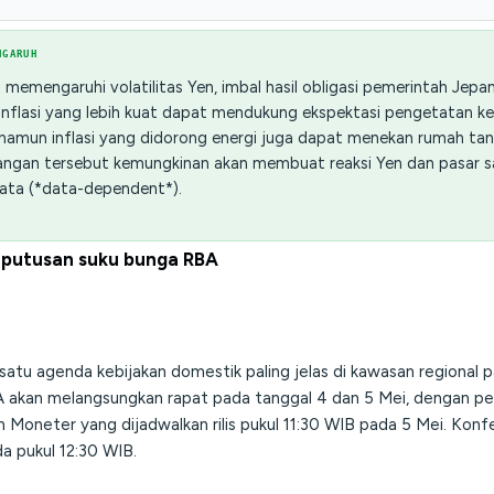
NGARUH
memengaruhi volatilitas Yen, imbal hasil obligasi pemerintah Jepa
inflasi yang lebih kuat dapat mendukung ekspektasi pengetatan keb
 namun inflasi yang didorong energi juga dapat menekan rumah ta
bangan tersebut kemungkinan akan membuat reaksi Yen dan pasar 
ata (*data-dependent*).
eputusan suku bunga RBA
h satu agenda kebijakan domestik paling jelas di kawasan regional
 akan melangsungkan rapat pada tanggal 4 dan 5 Mei, dengan p
n Moneter yang dijadwalkan rilis pukul 11:30 WIB pada 5 Mei. Konf
a pukul 12:30 WIB.