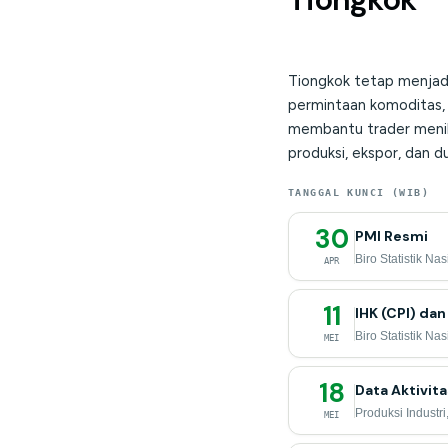
Tiongkok tetap menjadi
permintaan komoditas, e
membantu trader menil
produksi, ekspor, dan d
TANGGAL KUNCI (WIB)
30
PMI Resmi
Biro Statistik Nas
APR
11
IHK (CPI) dan
Biro Statistik Nas
MEI
18
Data Aktivita
Produksi Industri,
MEI