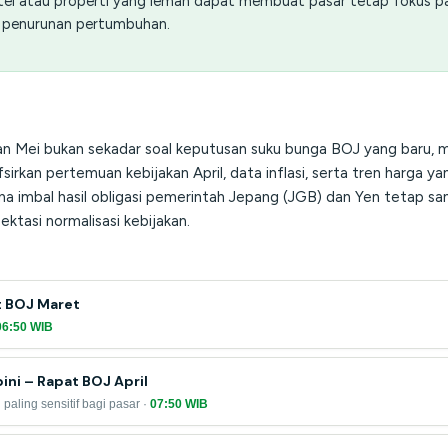
tel atau properti yang lemah dapat membuat pasar tetap fokus 
ko penurunan pertumbuhan.
an Mei bukan sekadar soal keputusan suku bunga BOJ yang baru, 
rkan pertemuan kebijakan April, data inflasi, serta tren harga ya
arena imbal hasil obligasi pemerintah Jepang (JGB) dan Yen tetap s
ktasi normalisasi kebijakan.
t BOJ Maret
06:50 WIB
ini – Rapat BOJ April
paling sensitif bagi pasar ·
07:50 WIB