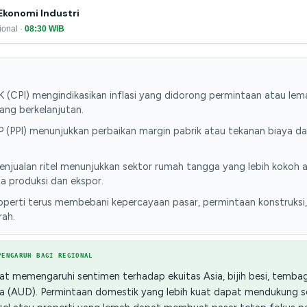
konomi Industri
ional ·
08:30 WIB
 (CPI) mengindikasikan inflasi yang didorong permintaan atau lem
ng berkelanjutan.
 (PPI) menunjukkan perbaikan margin pabrik atau tekanan biaya da
njualan ritel menunjukkan sektor rumah tangga yang lebih kokoh 
 produksi dan ekspor.
operti terus membebani kepercayaan pasar, permintaan konstruksi
rah.
PENGARUH BAGI REGIONAL
t memengaruhi sentimen terhadap ekuitas Asia, bijih besi, tembaga
lia (AUD). Permintaan domestik yang lebih kuat dapat mendukung 