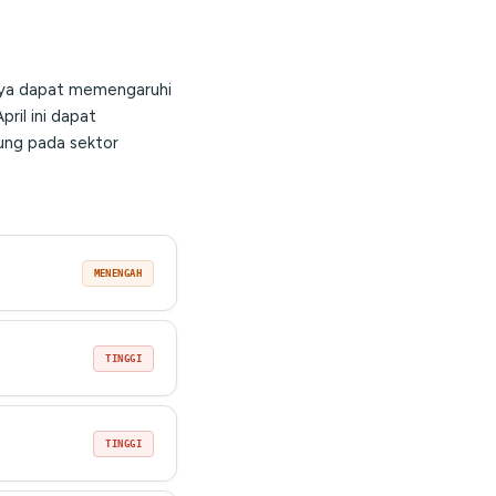
anya dapat memengaruhi
ril ini dapat
ung pada sektor
MENENGAH
TINGGI
TINGGI