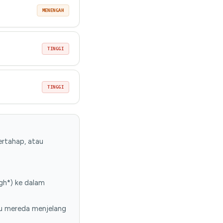
MENENGAH
TINGGI
TINGGI
ertahap, atau
gh*) ke dalam
au mereda menjelang