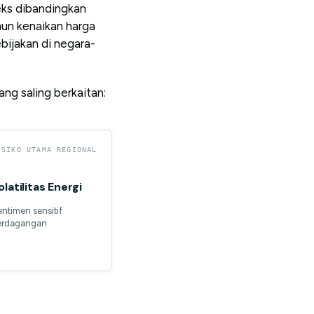
eks dibandingkan
mun kenaikan harga
ebijakan di negara-
ang saling berkaitan:
ISIKO UTAMA REGIONAL
olatilitas Energi
ntimen sensitif
erdagangan