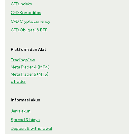
CFD Indeks
CFD Komoditas
CFD Cryptocurrency
CFD Obligasi & ETF
Platform dan Alat
TradingView
MetaTrader 4 (MT4)
MetaTrader 5 (MT5)
cTrader
Informasi akun
Jenis akun
Spread & biaya
Deposit & withdrawal