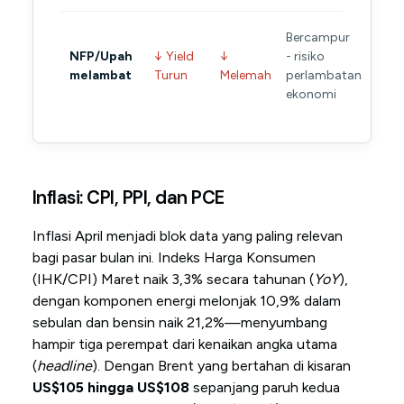
Bercampur
NFP/Upah
↓ Yield
↓
- risiko
melambat
Turun
Melemah
perlambatan
ekonomi
Inflasi: CPI, PPI, dan PCE
Inflasi April menjadi blok data yang paling relevan
bagi pasar bulan ini. Indeks Harga Konsumen
(IHK/CPI) Maret naik 3,3% secara tahunan (
YoY
),
dengan komponen energi melonjak 10,9% dalam
sebulan dan bensin naik 21,2%—menyumbang
hampir tiga perempat dari kenaikan angka utama
(
headline
). Dengan Brent yang bertahan di kisaran
US$105 hingga US$108
sepanjang paruh kedua