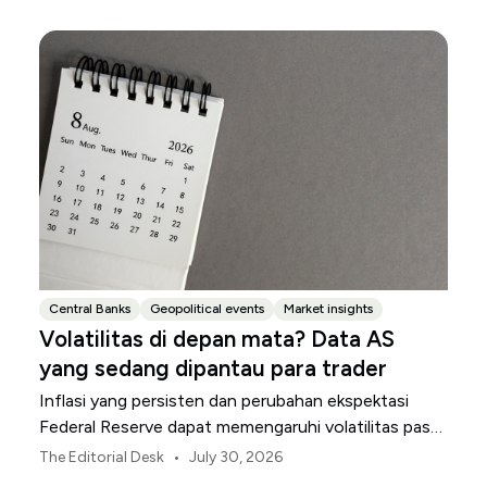
Central Banks
Geopolitical events
Market insights
Volatilitas di depan mata? Data AS
yang sedang dipantau para trader
Inflasi yang persisten dan perubahan ekspektasi
Federal Reserve dapat memengaruhi volatilitas pasar
AS sepanjang bulan Agustus.
•
The Editorial Desk
July 30, 2026