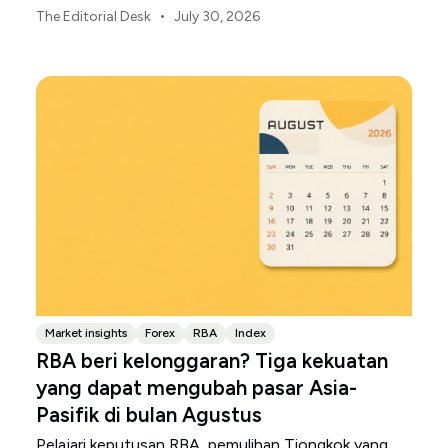
melemahnya yen Jepang.
•
The Editorial Desk
July 30, 2026
Market insights
Forex
RBA
Index
RBA beri kelonggaran? Tiga kekuatan
yang dapat mengubah pasar Asia-
Pasifik di bulan Agustus
Pelajari keputusan RBA, pemulihan Tiongkok yang