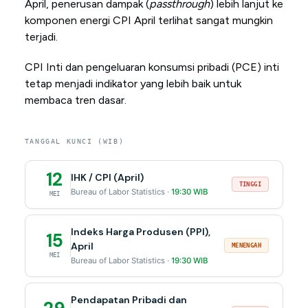
April, penerusan dampak (
passthrough
) lebih lanjut ke
komponen energi CPI April terlihat sangat mungkin
terjadi.
CPI Inti dan pengeluaran konsumsi pribadi (PCE) inti
tetap menjadi indikator yang lebih baik untuk
membaca tren dasar.
TANGGAL KUNCI (WIB)
12
IHK / CPI (April)
TINGGI
Bureau of Labor Statistics ·
19:30 WIB
MEI
Indeks Harga Produsen (PPI),
15
April
MENENGAH
MEI
Bureau of Labor Statistics ·
19:30 WIB
Pendapatan Pribadi dan