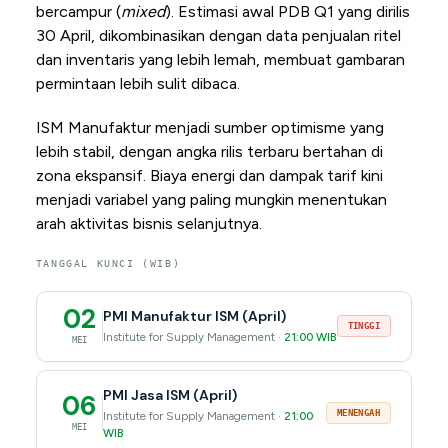
bercampur (
mixed
). Estimasi awal PDB Q1 yang dirilis
30 April, dikombinasikan dengan data penjualan ritel
dan inventaris yang lebih lemah, membuat gambaran
permintaan lebih sulit dibaca.
ISM Manufaktur menjadi sumber optimisme yang
lebih stabil, dengan angka rilis terbaru bertahan di
zona ekspansif. Biaya energi dan dampak tarif kini
menjadi variabel yang paling mungkin menentukan
arah aktivitas bisnis selanjutnya.
TANGGAL KUNCI (WIB)
02
PMI Manufaktur ISM (April)
TINGGI
Institute for Supply Management ·
21:00 WIB
MEI
PMI Jasa ISM (April)
06
MENENGAH
Institute for Supply Management ·
21:00
MEI
WIB