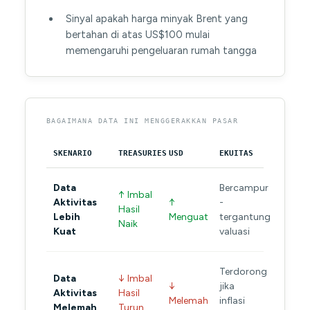
Sinyal apakah harga minyak Brent yang
bertahan di atas US$100 mulai
memengaruhi pengeluaran rumah tangga
BAGAIMANA DATA INI MENGGERAKKAN PASAR
SKENARIO
TREASURIES
USD
EKUITAS
Data
Bercampur
↑ Imbal
Aktivitas
↑
-
Hasil
Lebih
Menguat
tergantung
Naik
Kuat
valuasi
Terdorong
Data
↓ Imbal
↓
jika
Aktivitas
Hasil
Melemah
inflasi
Melemah
Turun