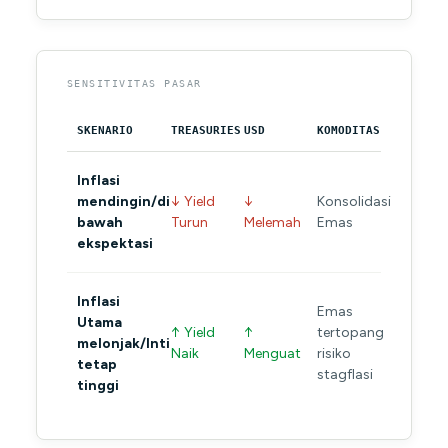
SENSITIVITAS PASAR
SKENARIO
TREASURIES
USD
KOMODITAS
Inflasi
mendingin/di
↓ Yield
↓
Konsolidasi
bawah
Turun
Melemah
Emas
ekspektasi
Inflasi
Emas
Utama
↑ Yield
↑
tertopang
melonjak/Inti
Naik
Menguat
risiko
tetap
stagflasi
tinggi