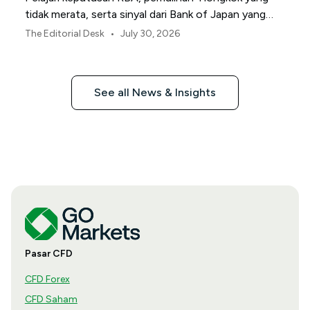
tidak merata, serta sinyal dari Bank of Japan yang
membentuk pasar, mata uang, dan risiko regional
•
The Editorial Desk
July 30, 2026
Asia-Pasifik pada Agustus 2026.
See all News & Insights
Pasar CFD
CFD Forex
CFD Saham