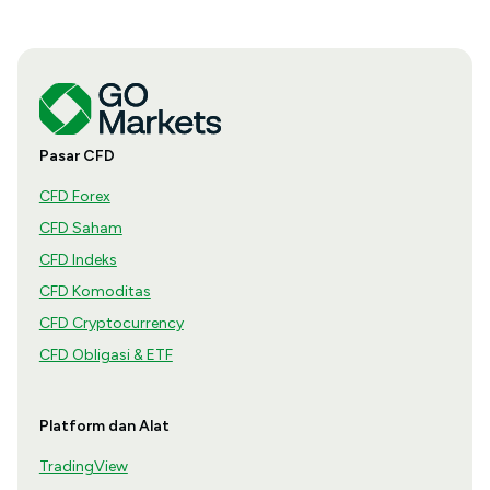
Pasar CFD
CFD Forex
CFD Saham
CFD Indeks
CFD Komoditas
CFD Cryptocurrency
CFD Obligasi & ETF
Platform dan Alat
TradingView