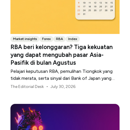
Market insights
Forex
RBA
Index
RBA beri kelonggaran? Tiga kekuatan
yang dapat mengubah pasar Asia-
Pasifik di bulan Agustus
Pelajari keputusan RBA, pemulihan Tiongkok yang
tidak merata, serta sinyal dari Bank of Japan yang
membentuk pasar, mata uang, dan risiko regional
•
The Editorial Desk
July 30, 2026
Asia-Pasifik pada Agustus 2026.