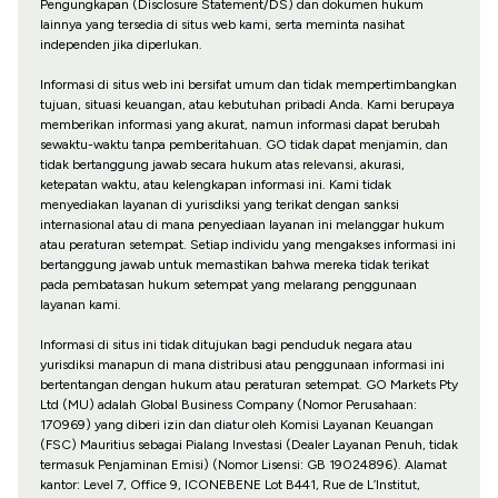
Pengungkapan (Disclosure Statement/DS) dan dokumen hukum
lainnya yang tersedia di situs web kami, serta meminta nasihat
independen jika diperlukan.
Informasi di situs web ini bersifat umum dan tidak mempertimbangkan
tujuan, situasi keuangan, atau kebutuhan pribadi Anda. Kami berupaya
memberikan informasi yang akurat, namun informasi dapat berubah
sewaktu-waktu tanpa pemberitahuan. GO tidak dapat menjamin, dan
tidak bertanggung jawab secara hukum atas relevansi, akurasi,
ketepatan waktu, atau kelengkapan informasi ini. Kami tidak
menyediakan layanan di yurisdiksi yang terikat dengan sanksi
internasional atau di mana penyediaan layanan ini melanggar hukum
atau peraturan setempat. Setiap individu yang mengakses informasi ini
bertanggung jawab untuk memastikan bahwa mereka tidak terikat
pada pembatasan hukum setempat yang melarang penggunaan
layanan kami.
Informasi di situs ini tidak ditujukan bagi penduduk negara atau
yurisdiksi manapun di mana distribusi atau penggunaan informasi ini
bertentangan dengan hukum atau peraturan setempat. GO Markets Pty
Ltd (MU) adalah Global Business Company (Nomor Perusahaan:
170969) yang diberi izin dan diatur oleh Komisi Layanan Keuangan
(FSC) Mauritius sebagai Pialang Investasi (Dealer Layanan Penuh, tidak
termasuk Penjaminan Emisi) (Nomor Lisensi: GB 19024896). Alamat
kantor: Level 7, Office 9, ICONEBENE Lot B441, Rue de L’Institut,