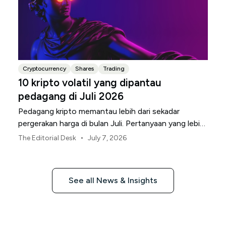
Cryptocurrency
Shares
Trading
10 kripto volatil yang dipantau
pedagang di Juli 2026
Pedagang kripto memantau lebih dari sekadar
pergerakan harga di bulan Juli. Pertanyaan yang lebih
besar adalah di mana volatilitas sedang meningkat,
•
The Editorial Desk
July 7, 2026
dan aset mana yang paling rentan.
See all News & Insights