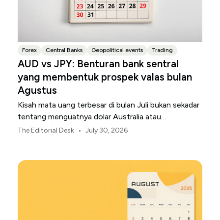
Forex
Central Banks
Geopolitical events
Trading
AUD vs JPY: Benturan bank sentral
yang membentuk prospek valas bulan
Agustus
Kisah mata uang terbesar di bulan Juli bukan sekadar
tentang menguatnya dolar Australia atau
melemahnya yen Jepang.
•
The Editorial Desk
July 30, 2026