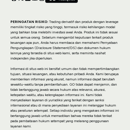
PERINGATAN RISIKO:
Trading derivatif dan produk dengan leverage
memiliki tingkat risiko yang tinggi, termasuk risiko kehilangan modal
yang bahkan bisa melebihi investasi awal Anda. Produk ini tidak sesuai
untuk semua orang. Sebelum mengambil keputusan terkait produk
keuangan apa pun, Anda harus membaca dan memahami Pernyataan
Pengungkapan (Disclosure Statement/DS) dan dokumen hukum
lainnya yang tersedia di situs web kami, serta meminta nasihat
independen jika diperlukan.
Informasi di situs web ini bersifat umum dan tidak mempertimbangkan
tujuan, situasi keuangan, atau kebutuhan pribadi Anda. Kami berupaya
memberikan informasi yang akurat, namun informasi dapat berubah
sewaktu-waktu tanpa pemberitahuan. GO tidak dapat menjamin, dan
tidak bertanggung jawab secara hukum atas relevansi, akurasi,
ketepatan waktu, atau kelengkapan informasi ini. Kami tidak
menyediakan layanan di yurisdiksi yang terikat dengan sanksi
internasional atau di mana penyediaan layanan ini melanggar hukum
atau peraturan setempat. Setiap individu yang mengakses informasi ini
bertanggung jawab untuk memastikan bahwa mereka tidak terikat
pada pembatasan hukum setempat yang melarang penggunaan
layanan kami.