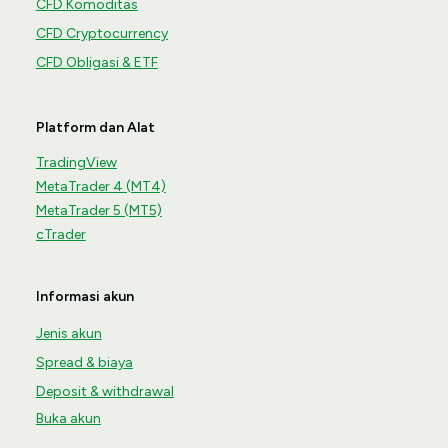
CFD Komoditas
CFD Cryptocurrency
CFD Obligasi & ETF
Platform dan Alat
TradingView
MetaTrader 4 (MT4)
MetaTrader 5 (MT5)
cTrader
Informasi akun
Jenis akun
Spread & biaya
Deposit & withdrawal
Buka akun