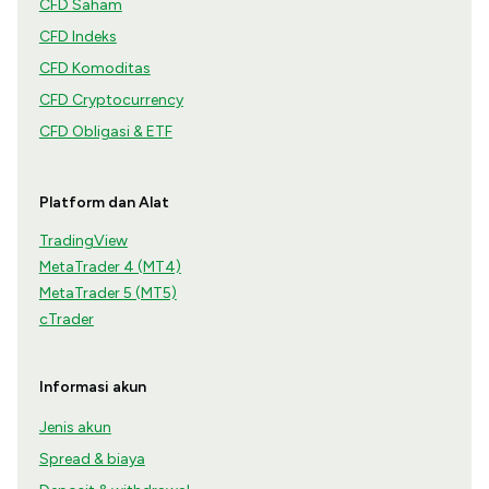
CFD Saham
CFD Indeks
CFD Komoditas
CFD Cryptocurrency
CFD Obligasi & ETF
Platform dan Alat
TradingView
MetaTrader 4 (MT4)
MetaTrader 5 (MT5)
cTrader
Informasi akun
Jenis akun
Spread & biaya