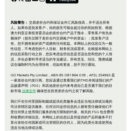
风险警告：
交易差价合约和保证金外汇风险很高，并不适合所有
人。如果你是批发客户，你的损失可能会超过你的初始投资。根据
澳大利亚证券投资委员会的差价合约产品干预令，零售客户有负余
额保护（损失仅限于差价合约交易账户中的资金）；批发客户没
有。您不拥有标的资产或拥有任何权益。本网站上的信息仅为一般
性信息，不考虑您的个人目标、财务状况或需求。在根据本网站上
的信息采取行动之前，您应考虑这些信息是否适合您和您的个人情
况，并在必要时寻求适当的专业建议。所有意见、结论、预测或建
议在编制时均为合理持有，但如有更改，恕不另行通知。
GO Markets Pty Limited，ABN 85 081 864 039，AFSL 254963 是
一家差价合约发行商。您应该通过查看我们的TMD并阅读我们的产
品披露声明（PDS）和其他差价合约来考虑自己是否属于我们的目
标市场
法律文件
确保您在投资差价合约之前了解风险。
我们不在任何受国际制裁或提供此类服务会违反当地法律或法规的
司法管辖区提供服务。任何访问这些信息的人都有责任确保他们不
受任何禁止使用我们服务的地方限制的约束。相关的 FSG 包含费用
和收费的详细信息。本网站上的信息以及所提供的产品和服务不打
算分发给任何国家或司法管辖区的任何人，因为此类分发或使用会
违反当地法律或法规。