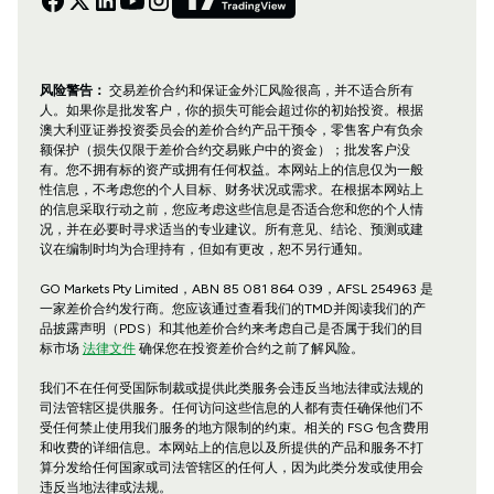
风险警告：
交易差价合约和保证金外汇风险很高，并不适合所有
人。如果你是批发客户，你的损失可能会超过你的初始投资。根据
澳大利亚证券投资委员会的差价合约产品干预令，零售客户有负余
额保护（损失仅限于差价合约交易账户中的资金）；批发客户没
有。您不拥有标的资产或拥有任何权益。本网站上的信息仅为一般
性信息，不考虑您的个人目标、财务状况或需求。在根据本网站上
的信息采取行动之前，您应考虑这些信息是否适合您和您的个人情
况，并在必要时寻求适当的专业建议。所有意见、结论、预测或建
议在编制时均为合理持有，但如有更改，恕不另行通知。
GO Markets Pty Limited，ABN 85 081 864 039，AFSL 254963 是
一家差价合约发行商。您应该通过查看我们的TMD并阅读我们的产
品披露声明（PDS）和其他差价合约来考虑自己是否属于我们的目
标市场
法律文件
确保您在投资差价合约之前了解风险。
我们不在任何受国际制裁或提供此类服务会违反当地法律或法规的
司法管辖区提供服务。任何访问这些信息的人都有责任确保他们不
受任何禁止使用我们服务的地方限制的约束。相关的 FSG 包含费用
和收费的详细信息。本网站上的信息以及所提供的产品和服务不打
算分发给任何国家或司法管辖区的任何人，因为此类分发或使用会
违反当地法律或法规。