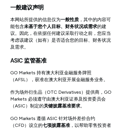
一般建议声明
对冲政策
本网站所提供的信息仅为
一般性质
，其中的内容可
客户资金管理
能包含
未基于您个人目标、财务状况或需求
的建
议。因此，在依据任何建议采取行动之前，您应当
保证金追缴
考虑该建议（如有）是否适合您的目标、财务状况
及需求。
公平使用政策
ASIC 监管基准
隐私与数据保护
GO Markets 持有澳大利亚金融服务牌照
（AFSL），获准在澳大利亚开展金融服务业务。
网站及系统使用政策
作为场外衍生品（OTC Derivatives）提供商，GO
Cookie政策
Markets 必须遵守由澳大利亚证券及投资委员会
（ASIC）制定的
关键披露基准要求
。
遗产账户政策
GO Markets 遵循 ASIC 针对场外差价合约
投诉与争议处理
（CFD）设立的
七项披露基准
，以帮助零售投资者