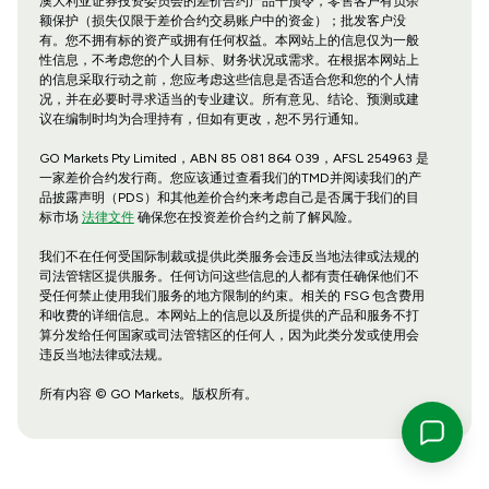
澳大利亚证券投资委员会的差价合约产品干预令，零售客户有负余
额保护（损失仅限于差价合约交易账户中的资金）；批发客户没
有。您不拥有标的资产或拥有任何权益。本网站上的信息仅为一般
性信息，不考虑您的个人目标、财务状况或需求。在根据本网站上
的信息采取行动之前，您应考虑这些信息是否适合您和您的个人情
况，并在必要时寻求适当的专业建议。所有意见、结论、预测或建
议在编制时均为合理持有，但如有更改，恕不另行通知。
GO Markets Pty Limited，ABN 85 081 864 039，AFSL 254963 是
一家差价合约发行商。您应该通过查看我们的TMD并阅读我们的产
品披露声明（PDS）和其他差价合约来考虑自己是否属于我们的目
标市场
法律文件
确保您在投资差价合约之前了解风险。
我们不在任何受国际制裁或提供此类服务会违反当地法律或法规的
司法管辖区提供服务。任何访问这些信息的人都有责任确保他们不
受任何禁止使用我们服务的地方限制的约束。相关的 FSG 包含费用
和收费的详细信息。本网站上的信息以及所提供的产品和服务不打
算分发给任何国家或司法管辖区的任何人，因为此类分发或使用会
违反当地法律或法规。
所有内容 © GO Markets。版权所有。