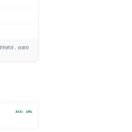
会受到挤压，估值往
ASX: GMG