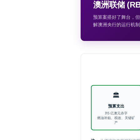
澳洲联储 (R
预算案搭好了舞台，但
解澳洲央行的运行机制
🏛️
预算支出
315 亿澳元赤字
燃油补贴、税改、关键矿
产