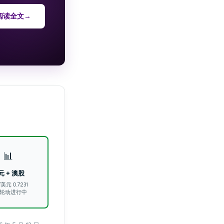
阅读全文
→
📊
元 + 澳股
美元 0.7231
轮动进行中