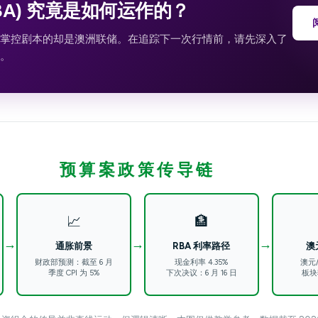
BA) 究竟是如何运作的？
掌控剧本的却是澳洲联储。在追踪下一次行情前，请先深入了
。
预算案政策传导链
📈
🏦
→
→
→
通胀前景
RBA 利率路径
澳
财政部预测：截至 6 月
现金利率 4.35%
澳元/
季度 CPI 为 5%
下次决议：6 月 16 日
板块