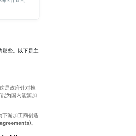
5 月 13 日。
的那些。以下是主
这是政府针对推
可能为国内能源加
”资金为下游加工商创造
agreements)
。