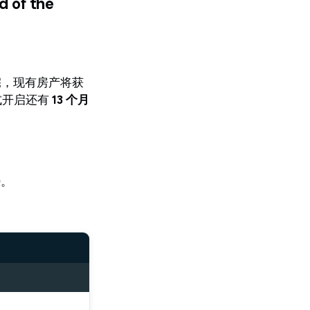
of the
住宅，现有房产将获
式开启还有
13 个月
)
。