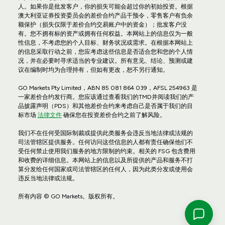
人。如果你是批发客户，你的损失可能会超过你的初始投资。根据
澳大利亚证券投资委员会的差价合约产品干预令，零售客户有负余
额保护（损失仅限于差价合约交易账户中的资金）；批发客户没
有。您不拥有标的资产或拥有任何权益。本网站上的信息仅为一般
性信息，不考虑您的个人目标、财务状况或需求。在根据本网站上
的信息采取行动之前，您应考虑这些信息是否适合您和您的个人情
况，并在必要时寻求适当的专业建议。所有意见、结论、预测或建
议在编制时均为合理持有，但如有更改，恕不另行通知。
GO Markets Pty Limited，ABN 85 081 864 039，AFSL 254963 是
一家差价合约发行商。您应该通过查看我们的TMD并阅读我们的产
品披露声明（PDS）和其他差价合约来考虑自己是否属于我们的目
标市场
法律文件
确保您在投资差价合约之前了解风险。
我们不在任何受国际制裁或提供此类服务会违反当地法律或法规的
司法管辖区提供服务。任何访问这些信息的人都有责任确保他们不
受任何禁止使用我们服务的地方限制的约束。相关的 FSG 包含费用
和收费的详细信息。本网站上的信息以及所提供的产品和服务不打
算分发给任何国家或司法管辖区的任何人，因为此类分发或使用会
违反当地法律或法规。
所有内容 © GO Markets。版权所有。