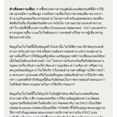
คำเตือนความเสี่ยง:
การซื้อขายตราสารอนุพันธ์และผลิตภัณฑ์ที่มีการใช้
เลเวอเรจมีความเสี่ยงสูง รวมถึงความเสี่ยงในการขาดทุนที่อาจมากกว่า
จำนวนเงินลงทุนเริ่มแรกของท่าน ไม่เหมาะสำหรับบุคคลทุกคน ก่อนที่จะ
ตัดสินใจเกี่ยวกับผลิตภัณฑ์ทางการเงินใด ๆ ท่านควรอ่านและทำความ
เข้าใจ หนังสือชี้แจงความเสี่ยง (Disclosure Statement - DS) และเอกสาร
ทางกฎหมายอื่น ๆ บนเว็บไซต์ของเรา และขอคำปรึกษาจากผู้เชี่ยวชาญ
อิสระหากจำเป็น
ข้อมูลในเว็บไซต์นี้เป็นข้อมูลทั่วไปเท่านั้น ไม่ได้พิจารณาถึงวัตถุประสงค์
ทางการเงิน สถานการณ์ หรือความต้องการของท่าน แม้เราจะพยายาม
อย่างเต็มที่ในการให้ข้อมูลที่ถูกต้อง แต่ข้อมูลอาจมีการเปลี่ยนแปลงได้ทุก
เมื่อโดยไม่ต้องแจ้งล่วงหน้า GO ไม่สามารถรับประกันหรือรับผิดชอบทาง
กฎหมายเกี่ยวกับความเกี่ยวข้อง ความถูกต้อง ความทันเวลา หรือความ
สมบูรณ์ของข้อมูล เราไม่ให้บริการในเขตอำนาจศาลที่อยู่ภายใต้การคว่ำ
บาตรระหว่างประเทศ หรือในเขตที่กฎหมายท้องถิ่นห้ามการให้บริการดัง
กล่าว บุคคลที่เข้าถึงข้อมูลนี้ต้องรับผิดชอบในการตรวจสอบด้วยตนเองว่า
ไม่มีข้อจำกัดทางกฎหมายในการใช้บริการของเรา
ข้อมูลในเว็บไซต์นี้ไม่ได้มุ่งเป้าไปยังผู้พำนักอาศัยในประเทศหรือเขต
อำนาจศาลใด ๆ ที่การเผยแพร่หรือการใช้งานข้อมูลดังกล่าวจะขัดต่อ
กฎหมายหรือข้อบังคับในท้องถิ่น GO Markets Pty Ltd (MU) เป็นบริษัท
Global Business (เลขทะเบียนบริษัท 170969) ที่ได้รับอนุญาตและอยู่ภาย
ใต้การกำกับดูแลของ คณะกรรมการบริการทางการเงิน (FSC) แห่ง