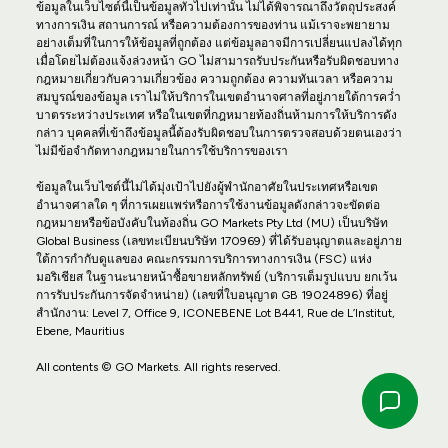
ข้อมูลในเว็บไซต์นี้เป็นข้อมูลทั่วไปเท่านั้น ไม่ได้พิจารณาถึงวัตถุประสงค์
ทางการเงิน สถานการณ์ หรือความต้องการของท่าน แม้เราจะพยายาม
อย่างเต็มที่ในการให้ข้อมูลที่ถูกต้อง แต่ข้อมูลอาจมีการเปลี่ยนแปลงได้ทุก
เมื่อโดยไม่ต้องแจ้งล่วงหน้า GO ไม่สามารถรับประกันหรือรับผิดชอบทาง
กฎหมายเกี่ยวกับความเกี่ยวข้อง ความถูกต้อง ความทันเวลา หรือความ
สมบูรณ์ของข้อมูล เราไม่ให้บริการในเขตอำนาจศาลที่อยู่ภายใต้การคว่ำ
บาตรระหว่างประเทศ หรือในเขตที่กฎหมายท้องถิ่นห้ามการให้บริการดัง
กล่าว บุคคลที่เข้าถึงข้อมูลนี้ต้องรับผิดชอบในการตรวจสอบด้วยตนเองว่า
ไม่มีข้อจำกัดทางกฎหมายในการใช้บริการของเรา
ข้อมูลในเว็บไซต์นี้ไม่ได้มุ่งเป้าไปยังผู้พำนักอาศัยในประเทศหรือเขต
อำนาจศาลใด ๆ ที่การเผยแพร่หรือการใช้งานข้อมูลดังกล่าวจะขัดต่อ
กฎหมายหรือข้อบังคับในท้องถิ่น GO Markets Pty Ltd (MU) เป็นบริษัท
Global Business (เลขทะเบียนบริษัท 170969) ที่ได้รับอนุญาตและอยู่ภาย
ใต้การกำกับดูแลของ คณะกรรมการบริการทางการเงิน (FSC) แห่ง
มอริเชียส ในฐานะนายหน้าซื้อขายหลักทรัพย์ (บริการเต็มรูปแบบ ยกเว้น
การรับประกันการจัดจำหน่าย) (เลขที่ใบอนุญาต GB 19024896) ที่อยู่
สำนักงาน: Level 7, Office 9, ICONEBENE Lot B441, Rue de L’Institut,
Ebene, Mauritius
All contents © GO Markets. All rights reserved.