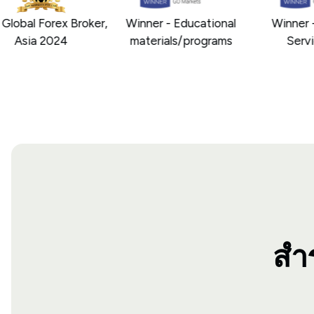
lobal Forex Broker,
Winner - Educational
Winner -
Asia 2024
materials/programs
Servic
สำ