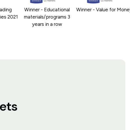
ding
Winner - Educational
Winner - Value for Money
es 2021
materials/programs 3
years in a row
ets