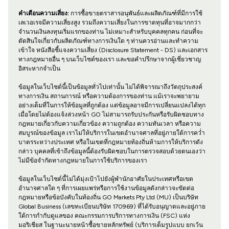
คำเตือนความเสี่ยง:
การซื้อขายตราสารอนุพันธ์และผลิตภัณฑ์ที่มีการใช้
เลเวอเรจมีความเสี่ยงสูง รวมถึงความเสี่ยงในการขาดทุนที่อาจมากกว่า
จำนวนเงินลงทุนเริ่มแรกของท่าน ไม่เหมาะสำหรับบุคคลทุกคน ก่อนที่จะ
ตัดสินใจเกี่ยวกับผลิตภัณฑ์ทางการเงินใด ๆ ท่านควรอ่านและทำความ
เข้าใจ หนังสือชี้แจงความเสี่ยง (Disclosure Statement - DS) และเอกสาร
ทางกฎหมายอื่น ๆ บนเว็บไซต์ของเรา และขอคำปรึกษาจากผู้เชี่ยวชาญ
อิสระหากจำเป็น
ข้อมูลในเว็บไซต์นี้เป็นข้อมูลทั่วไปเท่านั้น ไม่ได้พิจารณาถึงวัตถุประสงค์
ทางการเงิน สถานการณ์ หรือความต้องการของท่าน แม้เราจะพยายาม
อย่างเต็มที่ในการให้ข้อมูลที่ถูกต้อง แต่ข้อมูลอาจมีการเปลี่ยนแปลงได้ทุก
เมื่อโดยไม่ต้องแจ้งล่วงหน้า GO ไม่สามารถรับประกันหรือรับผิดชอบทาง
กฎหมายเกี่ยวกับความเกี่ยวข้อง ความถูกต้อง ความทันเวลา หรือความ
สมบูรณ์ของข้อมูล เราไม่ให้บริการในเขตอำนาจศาลที่อยู่ภายใต้การคว่ำ
บาตรระหว่างประเทศ หรือในเขตที่กฎหมายท้องถิ่นห้ามการให้บริการดัง
กล่าว บุคคลที่เข้าถึงข้อมูลนี้ต้องรับผิดชอบในการตรวจสอบด้วยตนเองว่า
ไม่มีข้อจำกัดทางกฎหมายในการใช้บริการของเรา
ข้อมูลในเว็บไซต์นี้ไม่ได้มุ่งเป้าไปยังผู้พำนักอาศัยในประเทศหรือเขต
อำนาจศาลใด ๆ ที่การเผยแพร่หรือการใช้งานข้อมูลดังกล่าวจะขัดต่อ
กฎหมายหรือข้อบังคับในท้องถิ่น GO Markets Pty Ltd (MU) เป็นบริษัท
Global Business (เลขทะเบียนบริษัท 170969) ที่ได้รับอนุญาตและอยู่ภาย
ใต้การกำกับดูแลของ คณะกรรมการบริการทางการเงิน (FSC) แห่ง
มอริเชียส ในฐานะนายหน้าซื้อขายหลักทรัพย์ (บริการเต็มรูปแบบ ยกเว้น