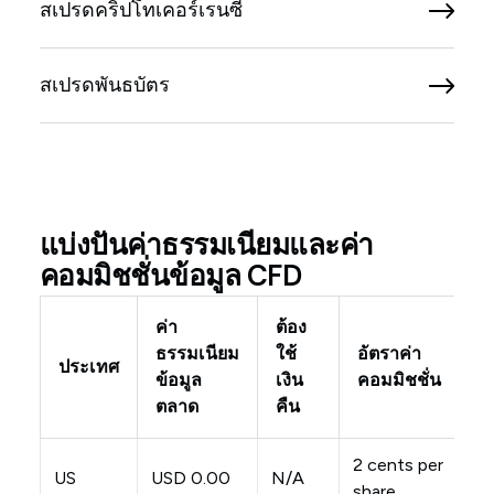
สเปรดคริปโทเคอร์เรนซี
สเปรดพันธบัตร
แบ่งปันค่าธรรมเนียมและค่า
คอมมิชชั่นข้อมูล CFD
ค่า
ต้อง
ธรรมเนียม
ใช้
อัตราค่า
ค
ประเทศ
ข้อมูล
เงิน
คอมมิชชั่น
ขั
ตลาด
คืน
2 cents per
US
USD 0.00
N/A
N
share