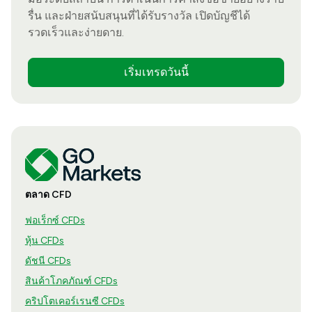
รื่น และฝ่ายสนับสนุนที่ได้รับรางวัล เปิดบัญชีได้
รวดเร็วและง่ายดาย.
เริ่มเทรดวันนี้
ตลาด CFD
ฟอเร็กซ์ CFDs
หุ้น CFDs
ดัชนี CFDs
สินค้าโภคภัณฑ์ CFDs
คริปโตเคอร์เรนซี CFDs