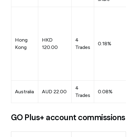
HK
AU
EU
G
Hong
HKD
4
0.18%
/C
Kong
120.00
Trades
US
NZ
CA
SG
4
Australia
AUD 22.00
0.08%
N
Trades
GO Plus+ account commissions