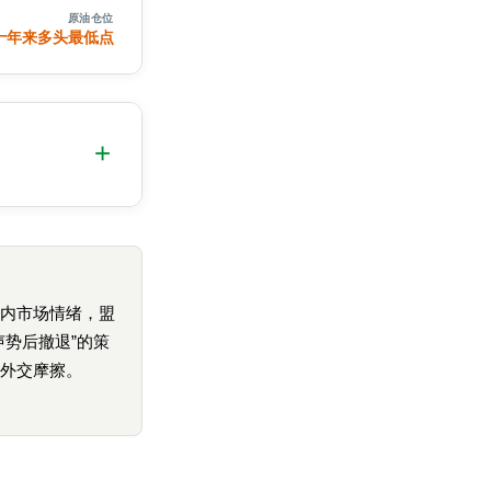
原油仓位
十年来多头最低点
+
内市场情绪，盟
声势后撤退”的策
外交摩擦。