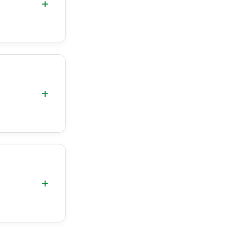
+
+
+