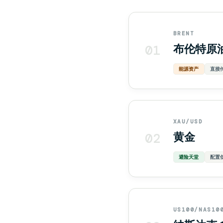
BRENT
01
布伦特原
能源资产
直接
XAU/USD
02
黄金
避险天堂
配置
US100/NAS10