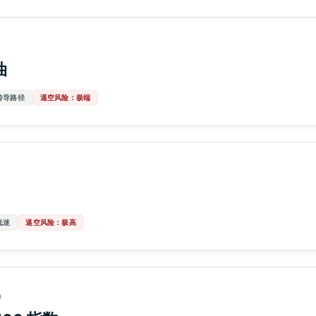
油
传导路径
逼空风险：极端
低迷
逼空风险：极高
0