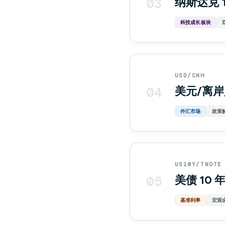
03
纳斯达克 1
科技成长板块
USD/CNH
04
美元/离
外汇市场
政策
US10Y/TNOTE
05
美债 10
基准利率
宏观