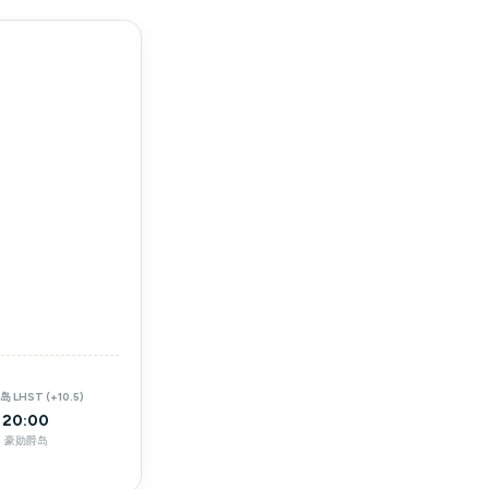
 LHST (+10.5)
20:00
豪勋爵岛