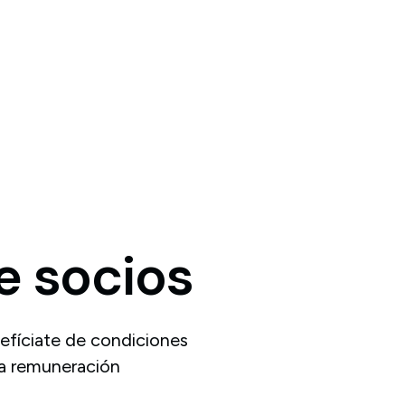
e
socios
efíciate de condiciones
na remuneración