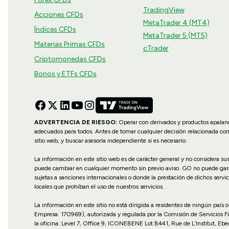
TradingView
Acciones CFDs
MetaTrader 4 (MT4)
Índices CFDs
MetaTrader 5 (MT5)
Materias Primas CFDs
cTrader
Criptomonedas CFDs
Bonos y ETFs CFDs
ADVERTENCIA DE RIESGO:
Operar con derivados y productos apalanca
adecuados para todos. Antes de tomar cualquier decisión relacionada co
sitio web, y buscar asesoría independiente si es necesario.
La información en este sitio web es de carácter general y no considera s
puede cambiar en cualquier momento sin previo aviso. GO no puede garanti
sujetas a sanciones internacionales o donde la prestación de dichos servic
locales que prohíban el uso de nuestros servicios.
La información en este sitio no está dirigida a residentes de ningún país
Empresa: 170969), autorizada y regulada por la Comisión de Servicios F
la oficina: Level 7, Office 9, ICONEBENE Lot B441, Rue de L’Institut, Ebe