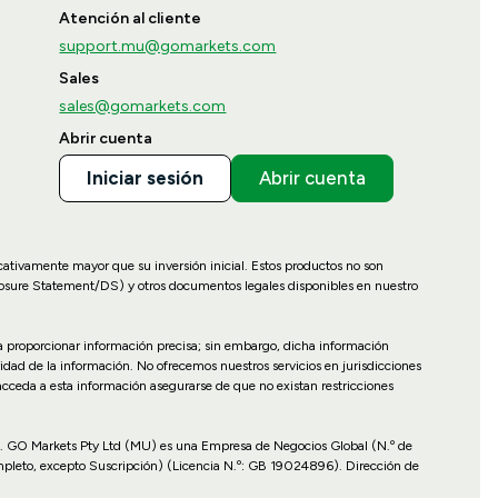
Atención al cliente
support.mu@gomarkets.com
Sales
sales@gomarkets.com
Abrir cuenta
Iniciar sesión
Abrir cuenta
icativamente mayor que su inversión inicial. Estos productos no son
losure Statement/DS) y otros documentos legales disponibles en nuestro
ara proporcionar información precisa; sin embargo, dicha información
idad de la información. No ofrecemos nuestros servicios en jurisdicciones
 acceda a esta información asegurarse de que no existan restricciones
cales. GO Markets Pty Ltd (MU) es una Empresa de Negocios Global (N.º de
mpleto, excepto Suscripción) (Licencia N.º: GB 19024896). Dirección de