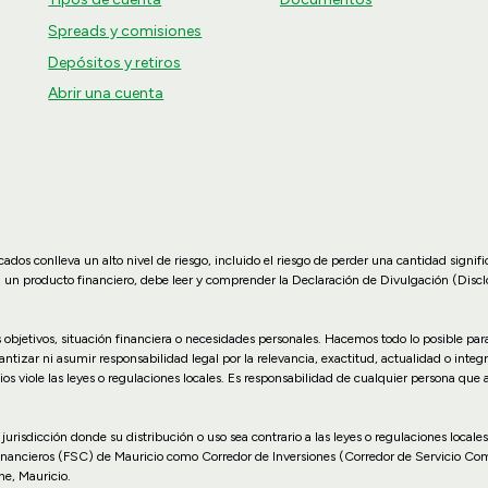
Spreads y comisiones
Depósitos y retiros
Abrir una cuenta
dos conlleva un alto nivel de riesgo, incluido el riesgo de perder una cantidad signif
n un producto financiero, debe leer y comprender la Declaración de Divulgación (Disc
us objetivos, situación financiera o necesidades personales. Hacemos todo lo posible p
zar ni asumir responsabilidad legal por la relevancia, exactitud, actualidad o integr
ios viole las leyes o regulaciones locales. Es responsabilidad de cualquier persona que
 o jurisdicción donde su distribución o uso sea contrario a las leyes o regulaciones lo
inancieros (FSC) de Mauricio como Corredor de Inversiones (Corredor de Servicio Co
ne, Mauricio.