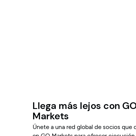
Llega
más
lejos
con
G
Markets
Únete a una red global de socios que 
en GO Markets para ofrecer ejecución 