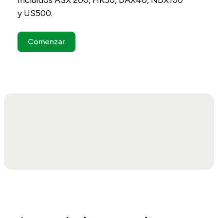
incluidos ASX 200, HK50, DAX40, NDX100
y US500.
Comenzar