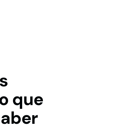
s
lo
que
saber