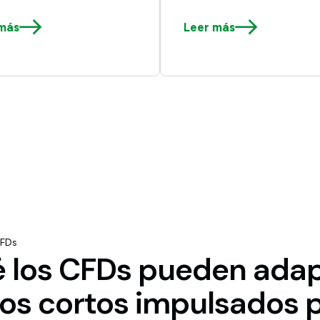
más
Leer más
CFDs
é los CFDs pueden adap
os cortos impulsados p