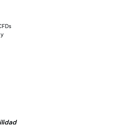
 CFDs
 y
lidad