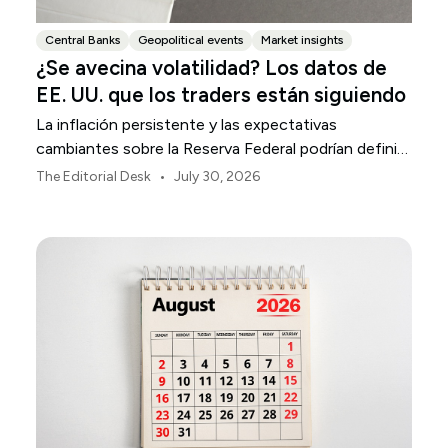
Central Banks
Geopolitical events
Market insights
¿Se avecina volatilidad? Los datos de
EE. UU. que los traders están siguiendo
La inflación persistente y las expectativas
cambiantes sobre la Reserva Federal podrían definir
la volatilidad del mercado estadounidense durante
•
The Editorial Desk
July 30, 2026
agosto.