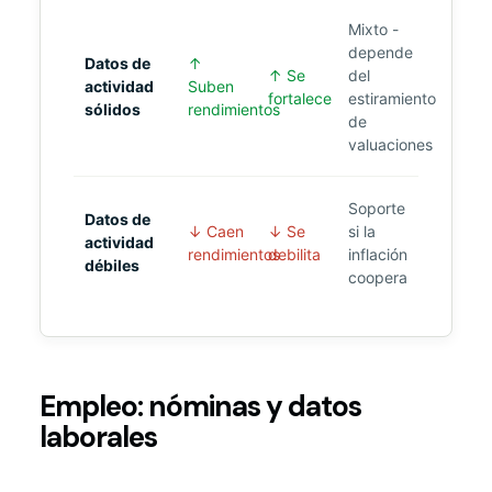
Mixto -
depende
Datos de
↑
↑ Se
del
actividad
Suben
fortalece
estiramiento
sólidos
rendimientos
de
valuaciones
Soporte
Datos de
↓ Caen
↓ Se
si la
actividad
rendimientos
debilita
inflación
débiles
coopera
Empleo: nóminas y datos
laborales