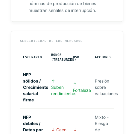
nóminas de producción de bienes
muestran señales de interrupción.
SENSIBILIDAD DE LOS MERCADOS
BONOS
ESCENARIO
USD
ACCIONES
(TREASURIES)
NFP
sólidos /
↑
Presión
↑
Crecimiento
Suben
sobre
Fortaleza
salarial
rendimientos
valuaciones
firme
NFP
Mixto -
débiles /
Riesgo
Datos por
↓ Caen
↓
de