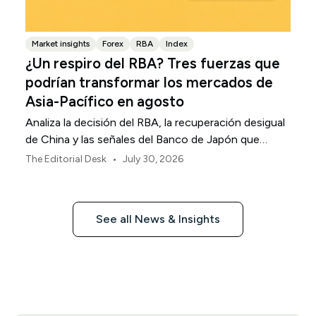
Market insights
Forex
RBA
Index
¿Un respiro del RBA? Tres fuerzas que
podrían transformar los mercados de
Asia-Pacífico en agosto
Analiza la decisión del RBA, la recuperación desigual
de China y las señales del Banco de Japón que
están definiendo los mercados, las divisas y el riesgo
•
The Editorial Desk
July 30, 2026
regional en Asia-Pacífico durante agosto de 2026.
See all News & Insights