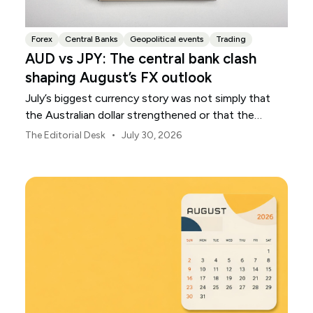
Forex
Central Banks
Geopolitical events
Trading
AUD vs JPY: The central bank clash
shaping August’s FX outlook
July’s biggest currency story was not simply that
the Australian dollar strengthened or that the
Japanese yen weakened.
•
The Editorial Desk
July 30, 2026