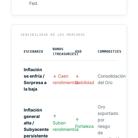
Fed.
SENSIBILIDAD DE LOS MERCADOS
BONOS
ESCENARIO
USD
COMMODITIES
(TREASURIES)
Inflación
se enfría /
↓ Caen
↓
Consolidación
Sorpresa a
rendimientos
Debilidad
del Oro
la baja
Oro
Inflación
soportado
general
↑
↑
por
alta /
Suben
Fortaleza
riesgo
Subyacente
rendimientos
de
persistente