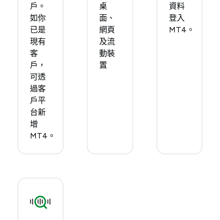
戶。​
桌
資料
如你
面、
登入
已是
網頁
MT4。​
現有
及流
客
動裝
戶，
置​
可透
過客
戶平
台新
增
MT4。