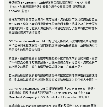
冊號碼為
8425985-1
，並由塞席爾金融服務管理局（FSA）根據
《2007 年塞席爾證券法》頒發之證券交易商牌照（牌照號碼：
SD043
）監管。
外匯及其衍生性商品交易具有高度風險，您的損失可能超過原始投資本
金。同時，您並不具備所投資產品的實際所有權。槓桿交易在放大潛在
收益的同時，也可能放大潛在損失。請僅在您充分了解並有能力承擔相
關風險的情況下進行交易。
GO Markets International Ltd 不對任何交易績效、投資回報或固定報酬
率作出任何承諾或保證。我們建議您審慎評估投資風險，並謹慎決定可
承受損失的風險資金金額。
請注意，過往的產品表現或市場趨勢並不能作為未來表現的保證。由於
衍生性商品交易涉及高度風險，因此未必適合所有投資者。您應充分了
解相關交易風險，並在有需要時尋求獨立第三方專業意見。
若本網站所載資訊的發布或使用違反任何國家或司法管轄區的法律或法
規，則本網站資訊並不針對該等國家或司法管轄區內的任何人士提供。
GO Markets International Ltd 已獲授權使用
「GO Markets」
商標，
該商標由註冊於澳洲維多利亞州的 GO Markets Pty Ltd 持有。
EU
Merchant Company：
GO Markets Ltd，Licence No. 322/17。
本網站由 GO Markets International Ltd 擁有及營運。GO Markets 高匯