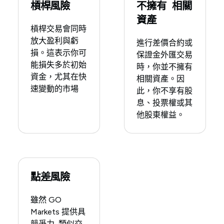
槓桿風險
不擁有 相關
資產
槓桿交易會同時
放大盈利與虧
進行差價合約或
損。這表示你可
保證金外匯交易
能損失多於初始
時，你並不擁有
資金，尤其在快
相關資產。因
速變動的市場
此，你不享有股
息、投票權或其
他股東權益。
點差風險
雖然 GO
Markets 提供具
競爭力, 類似交