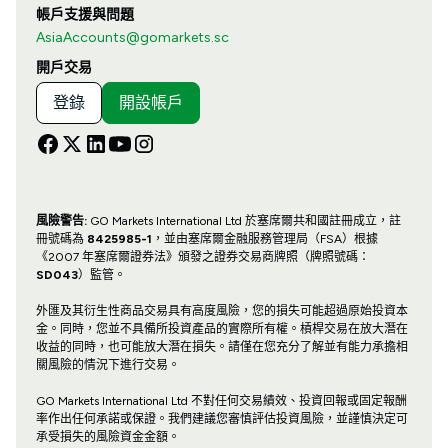
帳戶支援與問題
AsiaAccounts@gomarkets.sc
開戶交易
登錄
開設帳戶
風險警告:
GO Markets International Ltd 於塞席爾共和國註冊成立，註
冊號碼為
8425985-1
，並由塞席爾金融服務管理局（FSA）根據
《2007 年塞席爾證券法》頒發之證券交易商牌照（牌照號碼：
SD043
）監管。
外匯及其衍生性商品交易具有高度風險，您的損失可能超過原始投資本
金。同時，您並不具備所投資產品的實際所有權。槓桿交易在放大潛在
收益的同時，也可能放大潛在損失。請僅在您充分了解並有能力承擔相
關風險的情況下進行交易。
GO Markets International Ltd 不對任何交易績效、投資回報或固定報酬
率作出任何承諾或保證。我們建議您審慎評估投資風險，並謹慎決定可
承受損失的風險資金金額。