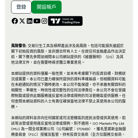
登錄
開設帳戶
風險警告:
交易衍生工具及槓桿產品涉及高風險，包括可能損失遠超於
閣下初始投資的風險，並非適合所有人士。在就任何金融產品作出決定
前，閣下應先參閱並細閱本公司網站提供的《披露聲明》（DS）及其
他法律文件，並在需要時尋求獨立專業意見。
本網站提供的資料僅屬一般性質，並未有考慮閣下的投資目標、財務狀
況或需要。本公司已盡力確保所提供的資料準確無誤，但相關資料可能
在未經通知的情況下隨時更改。本公司不能保證，亦不承擔有關資料的
相關性、準確性、時效性或完整性的任何法律責任。本公司不會在受國
際制裁或提供此類服務違反當地法律或規例的司法管轄區提供服務。任
何查閱本網站資料的人士有責任確保當地法律不禁止其使用本公司的服
務。
本網站的資料並非向任何國家或司法管轄區的居民派發或供其使用，如
該等派發或使用違反當地法律或規例，則不適用。GO Markets Pty Ltd
(MU) 為一間全球業務公司（公司編號：170969），獲毛里裘斯金融服
務委員會（FSC）授權及監管，持有投資交易商（全方位服務交易商，