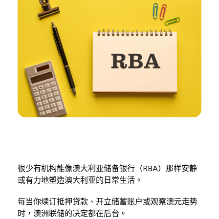
很少有机构能像澳大利亚储备银行（RBA）那样安静
或有力地塑造澳大利亚的日常生活。
每当你续订抵押贷款、开立储蓄账户或观察澳元走势
时，澳洲联储的决定都在后台。