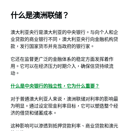
什么是澳洲联储？
澳大利亚央行是澳大利亚的中央银行。与向个人和企
业贷款的商业银行不同，澳大利亚央行向金融机构贷
款，发行国家货币并充当政府的银行家。
它还在监督更广泛的金融体系的稳定方面发挥着作
用。它可以在经济压力时期介入，确保信贷持续流
动。
什么是中央银行的独立性，它为什么重要？
对于普通澳大利亚人来说，澳洲联储对利率的影响最
为明显。通过设定现金利率目标，它可以塑造整个经
济的借贷和储蓄成本。
这种影响可以渗透到抵押贷款利率、商业贷款和澳元