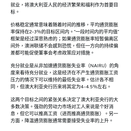
就业，将澳大利亚人民的经济繁荣和福利作为首要目
标。
价格稳定通常意味着随着时间的推移，平均通货膨胀
率保持在2-3％的目标区间内。“一段时间内的平均值”
框架是经过深思熟虑的；如果通货膨胀率短暂偏离区
间外，澳洲联储不会感到恐慌，但任一方向的持续偏
差都可能促使董事会考虑政策应对措施。
充分就业是从非加速通货膨胀失业率（NAIRU）的角
度来看待充分就业，这是经济在不产生通货膨胀工资
压力的情况下可以维持的最低失业率。估计各不相
同，但澳大利亚央行历来将其定为4-4.5％左右。
这两个目标之间的紧张关系决定了澳大利亚央行的大
多数决策。强劲的劳动力市场对工人来说是个好消
息，但它可以推高工资（进而推高通货膨胀）。另一
方面，降温通货膨胀通常需要接受失业率的上升。