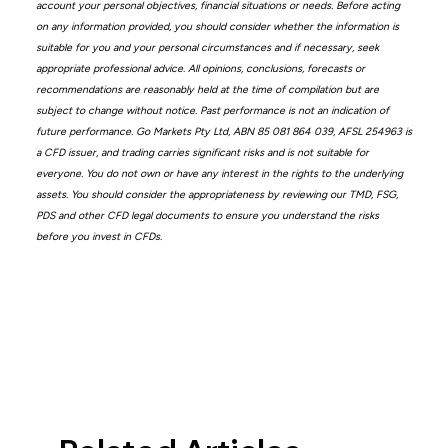
account your personal objectives, financial situations or needs. Before acting
on any information provided, you should consider whether the information is
suitable for you and your personal circumstances and if necessary, seek
appropriate professional advice. All opinions, conclusions, forecasts or
recommendations are reasonably held at the time of compilation but are
subject to change without notice. Past performance is not an indication of
future performance. Go Markets Pty Ltd, ABN 85 081 864 039, AFSL 254963 is
a CFD issuer, and trading carries significant risks and is not suitable for
everyone. You do not own or have any interest in the rights to the underlying
assets. You should consider the appropriateness by reviewing our TMD, FSG,
PDS and other CFD legal documents to ensure you understand the risks
before you invest in CFDs.