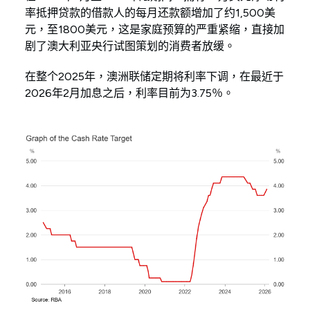
率抵押贷款的借款人的每月还款额增加了约1,500美
元，至1800美元，这是家庭预算的严重紧缩，直接加
剧了澳大利亚央行试图策划的消费者放缓。
在整个2025年，澳洲联储定期将利率下调，在最近于
2026年2月加息之后，利率目前为3.75％。