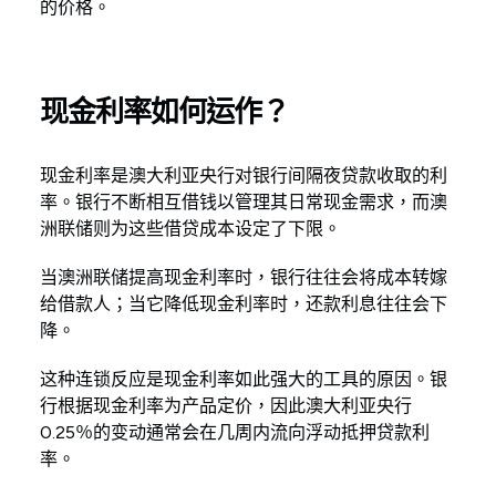
的价格。
现金利率如何运作？
现金利率是澳大利亚央行对银行间隔夜贷款收取的利
率。银行不断相互借钱以管理其日常现金需求，而澳
洲联储则为这些借贷成本设定了下限。
当澳洲联储提高现金利率时，银行往往会将成本转嫁
给借款人；当它降低现金利率时，还款利息往往会下
降。
这种连锁反应是现金利率如此强大的工具的原因。银
行根据现金利率为产品定价，因此澳大利亚央行
0.25％的变动通常会在几周内流向浮动抵押贷款利
率。