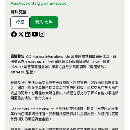
AsiaAccounts@gomarkets.sc
開戶交易
登錄
開設帳戶
風險警告:
GO Markets International Ltd 於塞席爾共和國註冊成立，註
冊號碼為
8425985-1
，並由塞席爾金融服務管理局（FSA）根據
《2007 年塞席爾證券法》頒發之證券交易商牌照（牌照號碼：
SD043
）監管。
外匯及其衍生性商品交易具有高度風險，您的損失可能超過原始投資本
金。同時，您並不具備所投資產品的實際所有權。槓桿交易在放大潛在
收益的同時，也可能放大潛在損失。請僅在您充分了解並有能力承擔相
關風險的情況下進行交易。
GO Markets International Ltd 不對任何交易績效、投資回報或固定報酬
率作出任何承諾或保證。我們建議您審慎評估投資風險，並謹慎決定可
承受損失的風險資金金額。
請注意，過往的產品表現或市場趨勢並不能作為未來表現的保證。由於