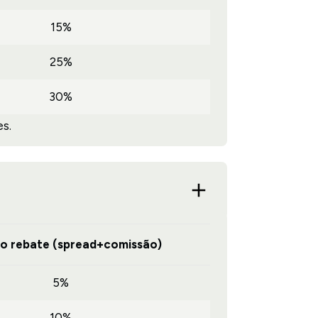
15%
25%
30%
s.
do rebate (spread+comissão)
5%
10%