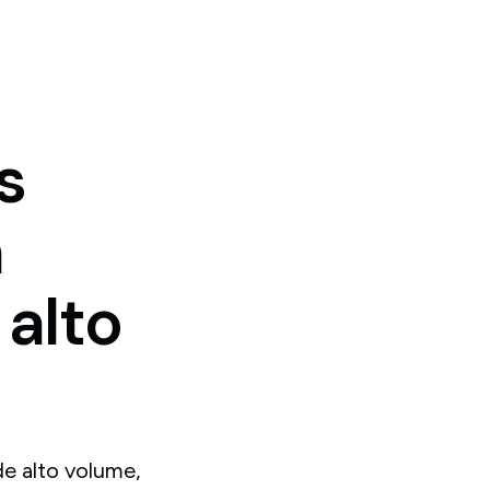
s
m
alto
e alto volume,