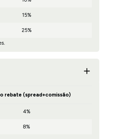
15%
25%
s.
do rebate (spread+comissão)
4%
8%