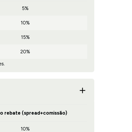
5%
10%
15%
20%
s.
do rebate (spread+comissão)
10%