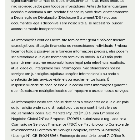
significativamente mais do que o investimento inicial. Esses produtos
não são adequados para todos os investidores. Antes de tomar qualquer
decisão relacionada a um produto financeiro, você deve ler atentamente
a Declaração de Divulgação (Disclosure Statement/DS) e outros
documentos legais disponíveis em nosso site e, se necessário, buscar
aconselhamento independente.
As informações contidas neste site têm caráter geral e não consideram
seus objetivos, situação financeira ou necessidades individuais. Embora
façamos todo o possível para fornecer informações precisas, elas podem
ser alteradas a qualquer momento sem aviso prévio. A GO não pode
garantir nem assume responsabilidade legal pela relevância, exatidão,
atualidade ou integridade das informações. Não oferecemos nossos
serviços em jurisdições sujeitas a sanções internacionais ou onde a
prestação de tais serviços viole leis ou regulamentos locais. É
responsabilidade de cada pessoa que acessa estas informações garantir
que não existam restrições locais que impeçam o uso de nossos serviços.
As informações neste site não se destinam a residentes de qualquer país
ou jurisdição onde sua distribuição ou uso seja contrário às leis ou
regulamentos locais. GO Markets Pty Ltd (MU) é uma Empresa de
Negócios Global (Nº da Empresa: 170969), autorizada e regulada pela
Comissão de Serviços Financeiros (FSC) de Maurício como Corretora de
Investimentos (Corretora de Serviço Completo, exceto Subscrição)
(Licença Nº: GB 19024896). Endereço do escritório: Level 7, Office 9,