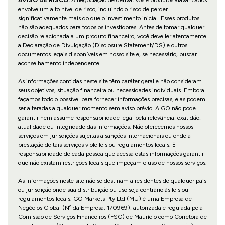
AVISO DE RISCO:
A negociação de derivativos e produtos alavancados
envolve um alto nível de risco, incluindo o risco de perder
significativamente mais do que o investimento inicial. Esses produtos
não são adequados para todos os investidores. Antes de tomar qualquer
decisão relacionada a um produto financeiro, você deve ler atentamente
a Declaração de Divulgação (Disclosure Statement/DS) e outros
documentos legais disponíveis em nosso site e, se necessário, buscar
aconselhamento independente.
As informações contidas neste site têm caráter geral e não consideram
seus objetivos, situação financeira ou necessidades individuais. Embora
façamos todo o possível para fornecer informações precisas, elas podem
ser alteradas a qualquer momento sem aviso prévio. A GO não pode
garantir nem assume responsabilidade legal pela relevância, exatidão,
atualidade ou integridade das informações. Não oferecemos nossos
serviços em jurisdições sujeitas a sanções internacionais ou onde a
prestação de tais serviços viole leis ou regulamentos locais. É
responsabilidade de cada pessoa que acessa estas informações garantir
que não existam restrições locais que impeçam o uso de nossos serviços.
As informações neste site não se destinam a residentes de qualquer país
ou jurisdição onde sua distribuição ou uso seja contrário às leis ou
regulamentos locais. GO Markets Pty Ltd (MU) é uma Empresa de
Negócios Global (Nº da Empresa: 170969), autorizada e regulada pela
Comissão de Serviços Financeiros (FSC) de Maurício como Corretora de