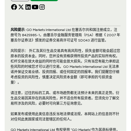
风险提示:
GO Markets International Ltd 在塞舌尔共和国注册成立，注
册号为 8425985-1，由塞舌尔金融服务管理局（FSA）根据《 2007 年
塞舌尔证券法》颁发的证券交易商许可证号 SD043 进行监管。
风险提示： 外汇及其衍生品交易具有高风险性，损失金额可能会超过您
原本的投资本金。同时，您并没有资格获得所投资产品的实际所有权。
杠杆交易在放大收益的同时也可能会放大损失。只有当您有能力承担这
些风险的时候您才可以进行交易。GO Markets International Ltd 无法承
诺并保证交易业绩、投资回报、或任何固定的回报率。我们提醒您仔细
考虑投资的风险性，慎重决定风险资本金额（即可承担的亏损资金
量）。
请注意，过往的标的工具、或市场趋势都无法预计未来的真正走势。衍
生品交易因其存在的高风险性，并不适合所有投资者。您须充分了解交
易所涉及的风险，必要时可向第三方征询意见。
如果发布或使用此类信息违反当地法律或法规，本网站上的信息则不针
对任何此类国家或司法管辖区的任何人。
GO Markets International Ltd 有权使用 “GO Markets”作为其商标使用，