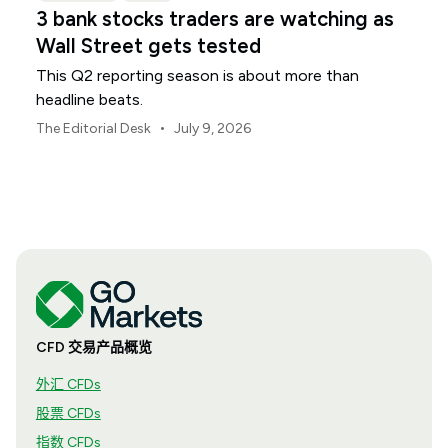
3 bank stocks traders are watching as
Wall Street gets tested
This Q2 reporting season is about more than
headline beats.
•
The Editorial Desk
July 9, 2026
CFD 交易产品概览
外汇 CFDs
股票 CFDs
指数 CFDs