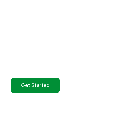
Get Started with GO
Markets
Whether you’re new to markets or trading full time,
GO Markets has an
account tailored to your needs.
Get Started