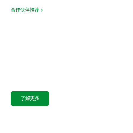
合作伙伴推荐
让每笔交易发挥更大价值
探索我们的限时特别优惠
了解更多