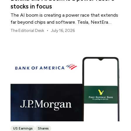
stocks in focus
The AI boom is creating a power race that extends
far beyond chips and software. Tesla, NextEra
Energy and ExxonMobil sit across three parts of the
•
The Editorial Desk
July 16, 2026
physical infrastructure supporting it.
US Earnings
Shares