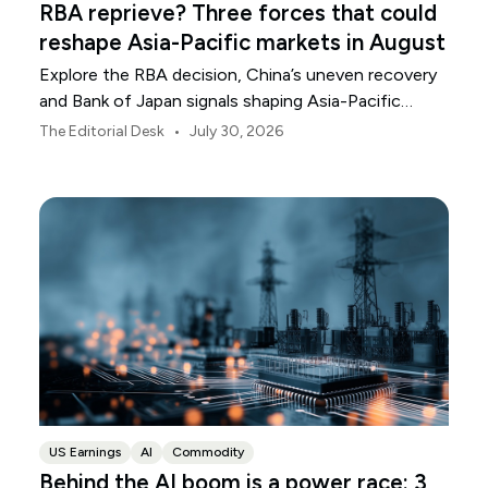
RBA reprieve? Three forces that could
reshape Asia-Pacific markets in August
Explore the RBA decision, China’s uneven recovery
and Bank of Japan signals shaping Asia-Pacific
markets, currencies and regional risk in August 2026.
•
The Editorial Desk
July 30, 2026
US Earnings
AI
Commodity
Behind the AI boom is a power race: 3