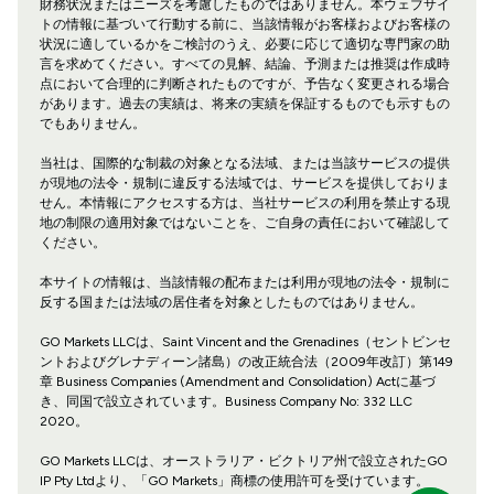
財務状況またはニーズを考慮したものではありません。本ウェブサイ
トの情報に基づいて行動する前に、当該情報がお客様およびお客様の
状況に適しているかをご検討のうえ、必要に応じて適切な専門家の助
言を求めてください。すべての見解、結論、予測または推奨は作成時
点において合理的に判断されたものですが、予告なく変更される場合
があります。過去の実績は、将来の実績を保証するものでも示すもの
でもありません。
当社は、国際的な制裁の対象となる法域、または当該サービスの提供
が現地の法令・規制に違反する法域では、サービスを提供しておりま
せん。本情報にアクセスする方は、当社サービスの利用を禁止する現
地の制限の適用対象ではないことを、ご自身の責任において確認して
ください。
本サイトの情報は、当該情報の配布または利用が現地の法令・規制に
反する国または法域の居住者を対象としたものではありません。
GO Markets LLCは、Saint Vincent and the Grenadines（セントビンセ
ントおよびグレナディーン諸島）の改正統合法（2009年改訂）第149
章 Business Companies (Amendment and Consolidation) Actに基づ
き、同国で設立されています。Business Company No: 332 LLC
2020。
GO Markets LLCは、オーストラリア・ビクトリア州で設立されたGO
IP Pty Ltdより、「GO Markets」商標の使用許可を受けています。