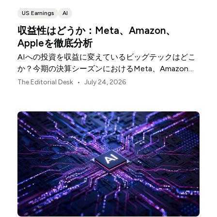
US Earnings
AI
収益性はどうか：Meta、Amazon、
Appleを徹底分析
AIへの投資を収益に変えているビッグテックはどこ
か？今期の決算シーズンにおけるMeta、Amazon、
Appleを比較します。
•
The Editorial Desk
July 24, 2026