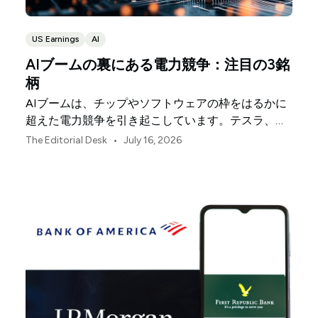
US Earnings
AI
AIブームの裏にある電力競争：注目の3銘
柄
AIブームは、チップやソフトウェアの枠をはるかに
超えた電力競争を引き起こしています。テスラ、ネ
クステラ・エナジー、エクソンモービルの3社は、
•
The Editorial Desk
July 16, 2026
その基盤となる物理的インフラの各分野を支えてい
ます。