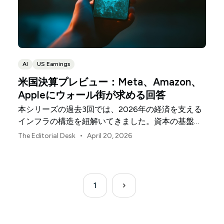
AI
US Earnings
米国決算プレビュー：Meta、Amazon、
Appleにウォール街が求める回答
本シリーズの過去3回では、2026年の経済を支える
インフラの構造を紐解いてきました。資本の基盤と
なる銀行、電力を供給する公益事業、そしてシリコ
•
The Editorial Desk
April 20, 2026
ンを製造する半導体メーカーです。4月の決算シー
ズンが最終盤を迎える中、市場の関心は経済の最前
線へと移っています。
1