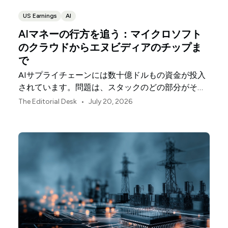
US Earnings
AI
AIマネーの行方を追う：マイクロソフト
のクラウドからエヌビディアのチップま
で
AIサプライチェーンには数十億ドルもの資金が投入
されています。問題は、スタックのどの部分がその
投資を収益に変えているかということです。
•
The Editorial Desk
July 20, 2026