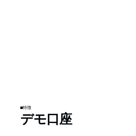
特徴
デモ口座