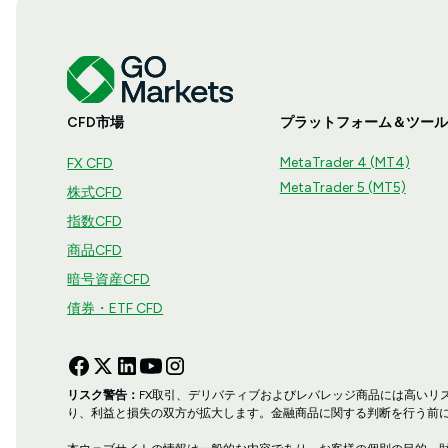
CFD市場
プラットフォーム＆ツール
MetaTrader 4 (MT4)
FX CFD
MetaTrader 5 (MT5)
株式CFD
指数CFD
商品CFD
暗号資産CFD
債券・ETF CFD
リスク警告：
FX取引、デリバティブおよびレバレッジ商品には高い
り、利益と損失の双方が拡大します。金融商品に関する判断を行う前