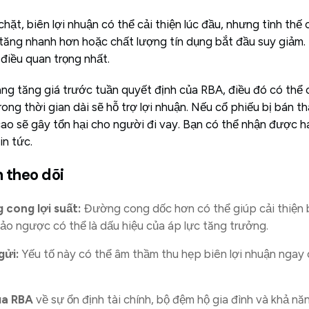
chặt, biên lợi nhuận có thể cải thiện lúc đầu, nhưng tình th
 tăng nhanh hơn hoặc chất lượng tín dụng bắt đầu suy giảm.
 điều quan trọng nhất.
ng tăng giá trước tuần quyết định của RBA, điều đó có thể 
trong thời gian dài sẽ hỗ trợ lợi nhuận. Nếu cổ phiếu bị bán t
 cao sẽ gây tổn hại cho người đi vay. Bạn có thể nhận được ha
in tức.
 theo dõi
 cong lợi suất:
Đường cong dốc hơn có thể giúp cải thiện b
ảo ngược có thể là dấu hiệu của áp lực tăng trưởng.
gửi:
Yếu tố này có thể âm thầm thu hẹp biên lợi nhuận ngay c
ủa RBA
về sự ổn định tài chính, bộ đệm hộ gia đình và khả n