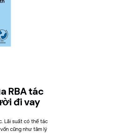
ủa RBA tác
ời đi vay
. Lãi suất có thể tác
 vốn cũng như tâm lý