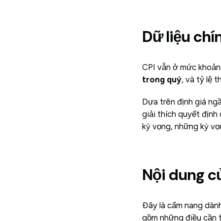
Dữ liệu chí
CPI vẫn ở mức khoả
trong quý
, và tỷ lệ
Dựa trên định giá ngầ
giải thích quyết định
kỳ vọng, những kỳ vọ
Nội dung c
Đây là cẩm nang dành
gồm những điều cần th