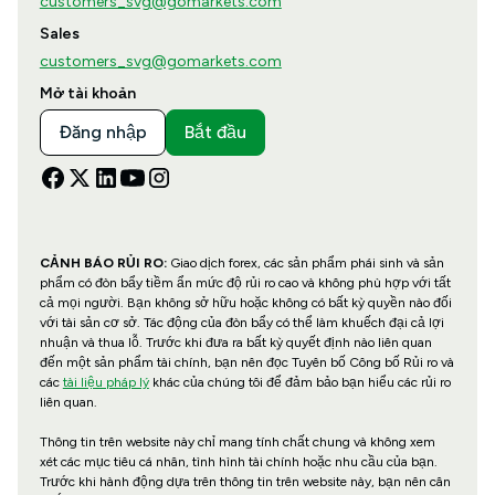
customers_svg@gomarkets.com
Sales
customers_svg@gomarkets.com
Mở tài khoản
Đăng nhập
Bắt đầu
CẢNH BÁO RỦI RO:
Giao dịch forex, các sản phẩm phái sinh và sản
phẩm có đòn bẩy tiềm ẩn mức độ rủi ro cao và không phù hợp với tất
cả mọi người. Bạn không sở hữu hoặc không có bất kỳ quyền nào đối
với tài sản cơ sở. Tác động của đòn bẩy có thể làm khuếch đại cả lợi
nhuận và thua lỗ. Trước khi đưa ra bất kỳ quyết định nào liên quan
đến một sản phẩm tài chính, bạn nên đọc Tuyên bố Công bố Rủi ro và
các
tài liệu pháp lý
khác của chúng tôi để đảm bảo bạn hiểu các rủi ro
liên quan.
Thông tin trên website này chỉ mang tính chất chung và không xem
xét các mục tiêu cá nhân, tình hình tài chính hoặc nhu cầu của bạn.
Trước khi hành động dựa trên thông tin trên website này, bạn nên cân