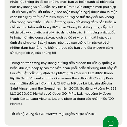
nhắc liệu thông tin đó có phù hợp với bạn và hoàn cảnh cá nhân của
bạn hay không và nếu cần, hãy tìm kiếm tư vấn chuyên môn phù hợp.
Tất cả các ý kiến, kết luận, dự báo hoặc khuyến nghị được đưa ra một
cách hợp lý tại thời điểm biên soạn nhưng có thể thay đổi mà không
cần thông báo trước. Hiệu suất trong quá khứ không đảm bảo hoặc là
chỉ báo cho hiệu suất trong tương lai.Chúng tôi không cung cấp dịch
vụ tại bất kỳ khu vực pháp lý nào đang chịu các lệnh trừng phạt quốc
tế hoặc nơi việc cung cấp các dịch vụ đó sẽ vi phạm luật hoặc quy
định địa phương. Bất kỳ người nào truy cập thông tin này có trách
nhiệm đảm bảo rằng họ không thuộc các hạn chế địa phương cấm
sử dụng dịch vụ của chúng tôi.
Thông tin trên trang này không hướng đến cư dân tại bất kỳ quốc gia
hoặc khu vực pháp lý nào mà việc phân phối hoặc sử dụng như vậy sẽ
trái với luật hoặc quy định địa phương.GO Markets LLC được thành
lập tại Saint Vincent and the Grenadines theo Đạo luật Công ty Kinh
doanh (Sửa đổi và Hợp nhất), Chương 149 của bộ luật sửa đổi của
Saint Vincent and the Grenadines năm 2009. Số đăng ký công ty: 332
LLC 2020.GO Markets LLC được GO IP Pty Ltd, một công ty được
thành lập tại bang Victoria, Úc, cho phép sử dụng các nhãn hiệu ‘GO
Markets’.
Tất cả nội dung © GO Markets. Mọi quyền được bảo lưu.