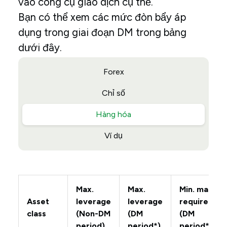
vào công cụ giao dịch cụ thể.
Bạn có thể xem các mức đòn bẩy áp
dụng trong giai đoạn DM trong bảng
dưới đây.
Forex
Chỉ số
Hàng hóa
Ví dụ
Max.
Max.
Min. margin
Asset
leverage
leverage
requiremen
class
(Non-DM
(DM
(DM
period)
period*)
period*)