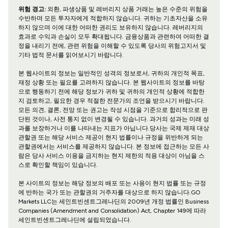
위험 경고:
외환, 파생상품 및 레버리지 상품 거래는 높은 수준의 위험을
수반하며 모든 투자자에게 적합하지 않습니다. 귀하는 기초자산을 소유
하지 않으며 이에 대한 어떠한 권리도 보유하지 않습니다. 레버리지의
효과로 수익과 손실이 모두 확대됩니다. 금융상품과 관련하여 어떠한 결
정을 내리기 전에, 관련 위험을 이해할 수 있도록 당사의 위험고지서 및
기타 법적 문서를 읽어보시기 바랍니다.
본 웹사이트의 정보는 일반적인 성격의 정보로서, 귀하의 개인적 목표,
재정 상황 또는 필요를 고려하지 않습니다. 본 웹사이트의 정보를 바탕
으로 행동하기 전에 해당 정보가 귀하 및 귀하의 개인적 상황에 적합한
지 검토하고, 필요한 경우 적절한 전문가의 조언을 받으시기 바랍니다.
모든 의견, 결론, 전망 또는 권고는 작성 시점을 기준으로 합리적으로 판
단된 것이나, 사전 통지 없이 변경될 수 있습니다. 과거의 성과는 미래 성
과를 보장하거나 이를 나타내는 지표가 아닙니다.당사는 국제 제재 대상
관할권 또는 해당 서비스 제공이 현지 법률이나 규정을 위반하게 되는
관할권에서는 서비스를 제공하지 않습니다. 본 정보에 접근하는 모든 사
람은 당사 서비스 이용을 금지하는 현지 제한의 적용 대상이 아님을 스
스로 확인할 책임이 있습니다.
본 사이트의 정보는 해당 정보의 배포 또는 사용이 현지 법률 또는 규정
에 반하는 국가 또는 관할권의 거주자를 대상으로 하지 않습니다.GO
Markets LLC는 세인트빈센트그레나딘의 2009년 개정 법률인 Business
Companies (Amendment and Consolidation) Act, Chapter 149에 따라
세인트빈센트그레나딘에 설립되었습니다.