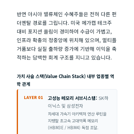
반면 아시아 밸류체인 수혜주들은 전혀 다른 펀
더멘탈 경로를 그립니다. 미국 메가캡 테크주
대비 포지션 쏠림이 경미하여 수급이 가볍고,
인프라 확충의 정중앙에 위치해 있으며, 멀티플
거품보다 실질 출하량 증가에 기반해 이익을 축
적하는 담백한 회계 구조를 지니고 있습니다.
가치 사슬 스택(Value Chain Stack) 내부 업종별 역
학 관계
LAYER 01
고성능 메모리 서브시스템:
SK하
이닉스 및 삼성전자
차세대 가속기 아키텍처 연산 루틴을
지탱할 초고속 고대역폭 메모리
(HBM3E / HBM4) 독점 조달.