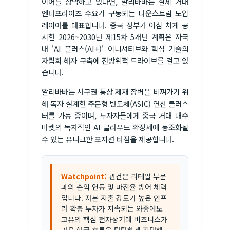
이어를 장악하고 있다면, 알리바바는 실제 거대
엔터프라이즈 수요가 구동되는 다운스트림 도입
레이어를 대표합니다. 중국 정부가 야심 차게 공
시한 2026~2030년 제15차 5개년 계획은 자국
내 'AI 플러스(AI+)' 이니셔티브와 핵심 기술의
자립화 해자 구축에 전방위적 드라이브를 걸고 있
습니다.
알리바바는 서구권 통상 제재 장벽을 비껴가기 위
해 독자 설계한 주문형 반도체(ASIC) 연산 클러스
터를 가동 중이며, 투자자들에게 중국 거대 내수
마켓의 독자적인 AI 클라우드 확장세에 동조화될
수 있는 유니크한 포지션 타점을 제공합니다.
Watchpoint:
관건은 리테일 부문
과의 손익 연동 및 마진율 방어 체력
입니다. 자본 지출 강도가 높은 인프
라 확충 투자가 지속되는 와중에도
고유의 핵심 전자상거래 비즈니스가
가용 현금 흐름을 탄탄하게 지탱해