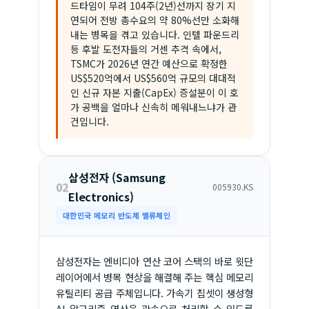
드타임이 무려 104주(2년)선까지 장기 지
연되어 전방 총수요의 약 80%선만 소화해
내는 병목을 겪고 있습니다. 인텔 파운드리
등 후발 도전자들의 거센 추격 속에서,
TSMC가 2026년 연간 예산으로 확정한
US$520억에서 US$560억 규모의 대대적
인 신규 자본 지출(CapEx) 증설분이 이 호
가 공백을 얼마나 신속히 메워내느냐가 관
건입니다.
삼성전자 (Samsung
02
005930.KS
Electronics)
대한민국 메모리 반도체 밸류체인
삼성전자는 엔비디아 연산 코어 스택의 바로 윗단
레이어에서 병목 현상을 해결해 주는 핵심 메모리
유틸리티 공급 주체입니다. 가속기 칩셋이 생성형
AI 알고리즘 연산을 광속으로 처리할 수 있도록