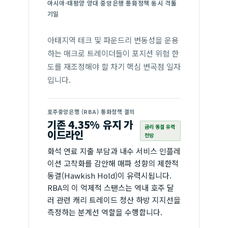
아시아-태평양 양대 중앙은행 통화정책 동시 격돌
기일
아태지역 테크 및 파운드리 변동성을 운용
하는 매크로 트레이더들이 포지션 위험 한
도를 재조정해야 할 차기 핵심 변곡점 일자
입니다.
호주중앙은행 (RBA) 통화정책 결의
기존 4.35% 유지 가
금리 동결 유력
이드라인
전망
화석 연료 지출 부담과 내수 서비스 인플레
이션 고착화를 감안해 매파 성향의 제한적
동결(Hawkish Hold)이 유력시됩니다.
RBA의 이 억제적 스탠스는 역내 호주 달
러 관련 캐리 트레이드 청산 하방 지지선을
측정하는 분계선 역할을 수행합니다.