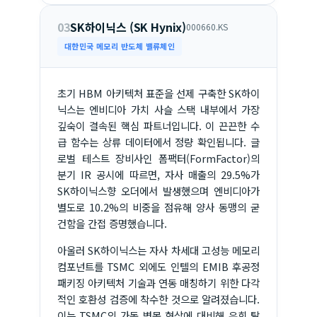
03
SK하이닉스 (SK Hynix)
000660.KS
대한민국 메모리 반도체 밸류체인
초기 HBM 아키텍처 표준을 선제 구축한 SK하이
닉스는 엔비디아 가치 사슬 스택 내부에서 가장
깊숙이 결속된 핵심 파트너입니다. 이 끈끈한 수
급 함수는 상류 데이터에서 정량 확인됩니다. 글
로벌 테스트 장비사인 폼팩터(FormFactor)의
분기 IR 공시에 따르면, 자사 매출의 29.5%가
SK하이닉스향 오더에서 발생했으며 엔비디아가
별도로 10.2%의 비중을 점유해 양사 동맹의 굳
건함을 간접 증명했습니다.
아울러 SK하이닉스는 자사 차세대 고성능 메모리
컴포넌트를 TSMC 외에도 인텔의 EMIB 후공정
패키징 아키텍처 기술과 연동 매칭하기 위한 다각
적인 호환성 검증에 착수한 것으로 알려졌습니다.
이는 TSMC의 가동 병목 현상에 대비해 우회 탈